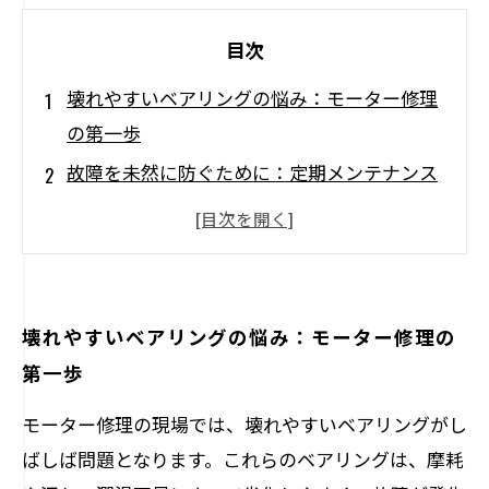
目次
壊れやすいベアリングの悩み：モーター修理
の第一歩
故障を未然に防ぐために：定期メンテナンス
の重要性
具体的な修理手順：壊れやすいベアリングを
蘇らせる
修理後のチェックポイント：モーター性能を
壊れやすいベアリングの悩み：モーター修理の
再確認
第一歩
現場から学ぶ：実際の修理事例と成功の秘訣
モーター修理の現場では、壊れやすいベアリングがし
安心してモーターを運用するために：備えて
ばしば問題となります。これらのベアリングは、摩耗
おくべき知識