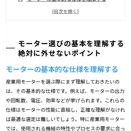
産業用モーターと家庭用モーターの違い
選定に影響を与える外部要因
長期的な視点でのモーター選びの重要性
モーターの技術革新と最新トレンド
モーター選びの基本を理解する
絶対に外せないポイント
信頼できる情報源の活用法
耐久性とエネルギー効率で選ぶ最適な産業用
モーターの基本的な仕様を理解する
モーター
産業用モーターを選ぶ際にまず理解しておきたいの
モーターの耐久性を測る基準
は、その基本的な仕様です。例えば、モーターの出力
エネルギー効率がもたらすコスト削減の
や回転数、電圧、効率などが挙げられます。これらの
効果
仕様はモーターの性能に直結し、正確な理解がなけれ
高効率モーターの選び方
ば最適な選定は難しいでしょう。特に産業用モーター
環境に優しいモーターの特徴
では、使用される機械の特性やプロセスの要求に合っ