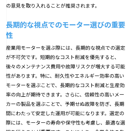
の意見を取り入れることが推奨されます。
最適化されたモーターがもたらす競争力
導入後の生産性向上の事例
長期的な視点でのモーター選びの重要
信頼できるモーターの供給元を見極めるため
性
の方法
産業用モーターを選ぶ際には、長期的な視点での選定
信頼性の高いサプライヤーの特徴
が不可欠です。短期的なコスト削減を優先すると、
供給元選びで失敗しないためのチェック
後々のメンテナンス費用や故障リスクが増大する可能
ポイント
性があります。特に、耐久性やエネルギー効率の高い
評価の高いメーカーの選定基準
モーターを選ぶことで、長期的なコスト削減と生産効
アフターサービスの重要性
率の向上が期待できます。さらに、信頼性の高いメー
供給元と長期的な関係構築を目指す
カーの製品を選ぶことで、予期せぬ故障を防ぎ、長期
地元サプライヤーを選ぶ利点
間にわたって安定した運用が可能になります。選定の
口コミを活用した賢いモーター選びのテクニ
際には、モーターの寿命や保守性も考慮し、最適な選
ック