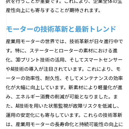
択を行うことが重要です。これにより、企業全体の生
産性向上にも寄与することが期待されます。
口コミ情報の信頼性を見極める方法
オンラインレビューの活用法
モーターの技術革新と最新トレンド
実際の使用例から学ぶ選定のポイント
産業用モーターの世界では、技術革新が日々進行中で
レビューサイトの賢い利用法
す。特に、ステーターとローターの素材における進
口コミを基にした実証済みの選定方法
化、3Dプリント技術の活用、そしてスマートセンサー
他ユーザーの意見を反映した選び方
やAI技術の導入が注目されています。これにより、モ
オンライン購入時に注意したいモーターの品
ーターの効率性、耐久性、そしてメンテナンスの効率
質保証と返品対応
化が大幅に向上しています。新素材により軽量化が進
オンライン購入でのトラブルを防ぐ方法
み、エネルギー消費の削減が可能となりました。ま
品質保証のチェックポイント
た、AI技術を用いた状態監視が故障リスクを低減し、
返品ポリシーの確認事項
運用の安定化にも寄与しています。これらの技術革新
オンラインサポートの活用法
は、産業用モーターの長寿命化と持続可能性の向上に