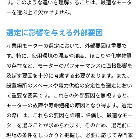
す。このような違いを理解することは、最適なモータ
メンテナンスフリーのモーターとは
ーを選ぶ上で欠かせません。
定期的なメンテナンスがもたらすメリッ
ト
選定に影響を与える外部要因
メンテナンス計画作成のポイント
産業用モーターの選定において、外部要因は重要で
専門家による点検の重要性
す。特に、使用環境の温度や湿度、ほこりや化学物質
故障予防につながるメンテナンス法
の存在など、モーターのパフォーマンスに直接影響を
トラブルシューティングの具体例
及ぼす要因を十分に考慮する必要があります。また、
最適なモーター選択は生産効率の向上につな
設置場所のスペースや電力供給の安定性も選定におい
がる
て重要な要素です。これらの外部要因を無視すると、
生産効率を高めるモーターの選び方
モーターの故障や寿命短縮の原因となり得ます。選定
効率的な運用を実現するためのポイント
の際には、これらの要因を詳細に評価し、最適なモー
ターを選ぶことが求められます。そのため、選定前に
モーターがもたらす生産ラインの変革
現場の条件をしっかりと把握し、必要に応じて専門家
効率化によるコストの削減効果