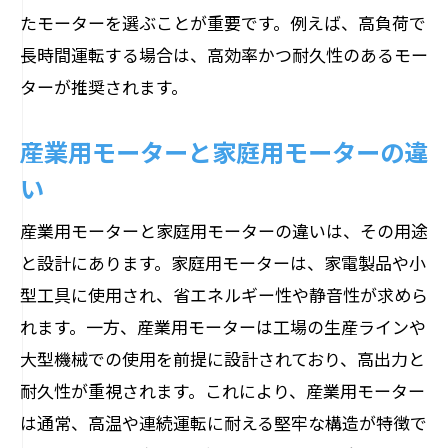
長寿命モーターの利点
たモーターを選ぶことが重要です。例えば、高負荷で
エネルギー消費を抑える運用法
長時間運転する場合は、高効率かつ耐久性のあるモー
使用環境に応じたモーターの選定法でコスト
ターが推奨されます。
削減を実現
産業用モーターと家庭用モーターの違
使用環境に適したモーター特性の選び方
い
異なる環境でのモーター性能の比較
温度や湿度が与える影響
産業用モーターと家庭用モーターの違いは、その用途
スペース制限を考慮したモーター選び
と設計にあります。家庭用モーターは、家電製品や小
環境に応じたカスタマイズの重要性
型工具に使用され、省エネルギー性や静音性が求めら
れます。一方、産業用モーターは工場の生産ラインや
特定用途におけるモーターのベストプラ
大型機械での使用を前提に設計されており、高出力と
クティス
耐久性が重視されます。これにより、産業用モーター
メンテナンスの容易さが産業用モーター選び
は通常、高温や連続運転に耐える堅牢な構造が特徴で
に与える影響