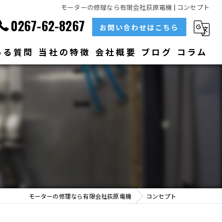
モーターの修理なら有限会社荻原電機 | コンセプト
0267-62-8267
お問い合わせはこちら
ある質問
当社の特徴
会社概要
ブログ
コラム
部品
ベアリング
大型
メンテナンス
販売
モーターの修理なら有限会社荻原電機
コンセプト