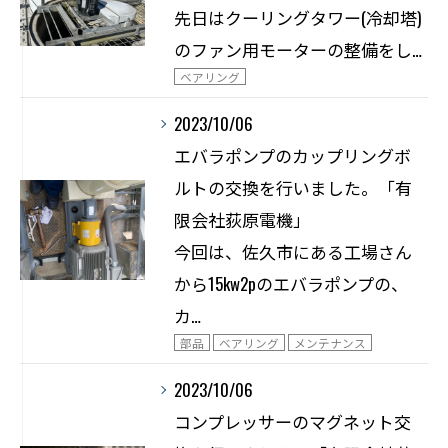
先日はクーリングタワー(冷却塔)
のファン用モーターの整備をし…
ベアリング
2023/10/06
エバラポンプのカップリングボ
ルトの交換を行いました。「有
限会社荻原電機」
今回は、佐久市にある工場さん
から15kw2pのエバラポンプの、
カ…
部品
ベアリング
メンテナンス
2023/10/06
コンプレッサーのマグネット交