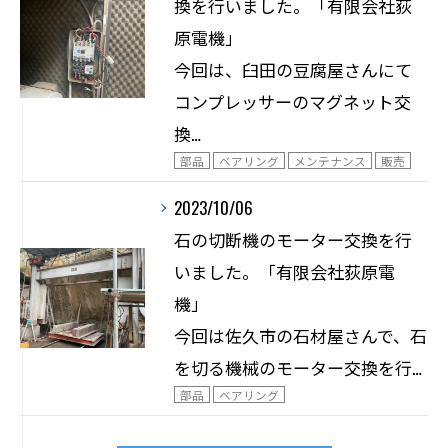
換を行いました。「有限会社荻
原電機」
今回は、臼田の豆腐屋さんにて
コンプレッサーのマグネット交
換…
部品
ベアリング
メンテナンス
販売
2023/10/06
石の切断機のモーター交換を行
いました。「有限会社荻原電
機」
今回は佐久市の石材屋さんで、石
を切る機械のモーター交換を行…
部品
ベアリング