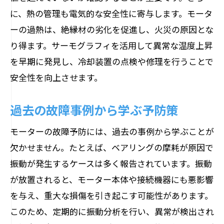
メンテナンスプランの立て方と見直し
に、熱の管理も電気的な安全性に寄与します。モータ
ーの過熱は、絶縁材の劣化を促進し、火災の原因とな
実際に効果を上げたメンテナンス事例
り得ます。サーモグラフィを活用して異常な温度上昇
生産性向上のためのモーター点検の具体的な
を早期に発見し、冷却装置の点検や修理を行うことで
手法
安全性を向上させます。
生産性を左右するモーター点検の重要性
点検が生産ラインに与える影響
過去の故障事例から学ぶ予防策
生産性向上を実現する点検プロセス
モーターの故障予防には、過去の事例から学ぶことが
実績データに基づく生産性向上のアプロ
欠かせません。たとえば、ベアリングの摩耗が原因で
ーチ
振動が発生するケースは多く報告されています。振動
モーター点検と生産性を結びつける新し
が放置されると、モーター本体や接続機器にも悪影響
い視点
を与え、重大な損傷を引き起こす可能性があります。
効果的な点検で生産性を飛躍的に向上さ
このため、定期的に振動分析を行い、異常が検出され
せる方法