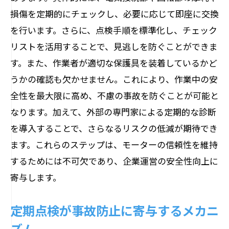
損傷を定期的にチェックし、必要に応じて即座に交換
摩耗の兆候を見逃さないためのチェック
を行います。さらに、点検手順を標準化し、チェック
リスト
リストを活用することで、見逃しを防ぐことができま
予防保全と日常点検の役割分担
す。また、作業者が適切な保護具を装着しているかど
摩耗がもたらすリスクとその影響
うかの確認も欠かせません。これにより、作業中の安
摩耗検知に最新技術を活用する方法
全性を最大限に高め、不慮の事故を防ぐことが可能と
摩耗の早期発見がもたらす経済的メリッ
なります。加えて、外部の専門家による定期的な診断
ト
を導入することで、さらなるリスクの低減が期待でき
振動や熱の異常をどう見つける？モーター点
ます。これらのステップは、モーターの信頼性を維持
検のポイント
するためには不可欠であり、企業運営の安全性向上に
振動測定の基本と実践方法
寄与します。
異常振動が示す潜在的な問題
定期点検が事故防止に寄与するメカニ
熱異常がモーターに与える影響
ズム
振動と熱の異常を迅速に特定するツール