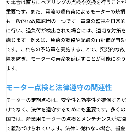
た場合は直ちにベアリングの点検や交換を行うことが
定期点検でモーターの効率性を最大化する実
重要です。また、電流の過負荷によるモーターの焼損
践的アプローチ
も一般的な故障原因の一つです。電流の監視を日常的
効率性を高める点検のフレームワーク
に行い、過負荷が検出された場合には、適切な対策を
点検が効率性に与える具体的な効果
講じます。例えば、負荷の調整や配線の再評価が有効
です。これらの予防策を実施することで、突発的な故
効率性向上を目指した点検の進め方
障を防ぎ、モーターの寿命を延ばすことが可能になり
効率性改善のためのデータ活用法
ます。
実際の点検から得られる効率性向上のヒ
ント
モーター点検と法律遵守の関連性
効率性の最大化に向けた最新アプローチ
モーターの定期点検は、安全性と効率性を確保するだ
けでなく、法律を遵守するためにも重要です。多くの
国では、産業用モーターの点検とメンテナンスが法律
で義務づけられています。法律に従わない場合、罰金