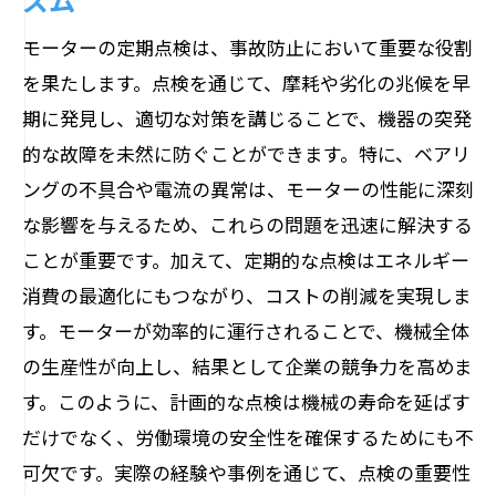
事例で学ぶ振動・熱異常の早期発見
モーターの定期点検は、事故防止において重要な役割
振動・熱管理の最新動向を知る
を果たします。点検を通じて、摩耗や劣化の兆候を早
期に発見し、適切な対策を講じることで、機器の突発
エネルギー消費最適化でコスト削減を実現す
的な故障を未然に防ぐことができます。特に、ベアリ
る方法
ングの不具合や電流の異常は、モーターの性能に深刻
エネルギー効率向上のための点検手法
な影響を与えるため、これらの問題を迅速に解決する
エネルギー消費とコスト削減の関係
ことが重要です。加えて、定期的な点検はエネルギー
負荷管理による効率的な運用
消費の最適化にもつながり、コストの削減を実現しま
モーター運用の省エネ事例
す。モーターが効率的に運行されることで、機械全体
エネルギー消費データを利用した改善策
の生産性が向上し、結果として企業の競争力を高めま
コスト削減をサポートする最新技術
す。このように、計画的な点検は機械の寿命を延ばす
ベアリングの不具合を見逃さないための定期
だけでなく、労働環境の安全性を確保するためにも不
点検術
可欠です。実際の経験や事例を通じて、点検の重要性