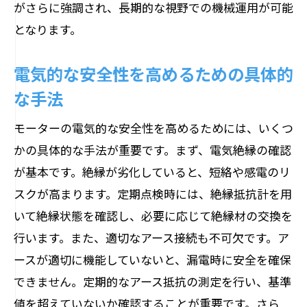
がさらに強調され、長期的な視野での機械運用が可能
ベアリング点検の基礎知識
となります。
不具合予兆をとらえるためのテクニック
ベアリング不具合が引き起こす問題
電気的な安全性を高めるための具体的
潤滑管理の重要性と実践
な手法
ベアリング寿命を延ばすための工夫
モーターの電気的な安全性を高めるためには、いくつ
定期点検でベアリングを守るためのアプ
かの具体的な手法が重要です。まず、電気絶縁の確認
ローチ
が基本です。絶縁が劣化していると、短絡や感電のリ
モーター寿命を延ばすために知っておくべき
スクが高まります。定期点検時には、絶縁抵抗計を用
メンテナンスの秘訣
いて絶縁状態を確認し、必要に応じて絶縁材の交換を
モーター寿命を左右する要因
行います。また、適切なアース接続も不可欠です。ア
定期メンテナンスのベストプラクティス
ースが適切に機能していないと、漏電時に安全を確保
寿命延長のための予防保全策
できません。定期的なアース抵抗の測定を行い、基準
長寿命化を実現するモニタリング技術
値を超えていないか確認することが重要です。さら