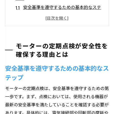
安全基準を遵守するための基本的なステ
ップ
定期点検が事故防止に寄与するメカニズ
ム
電気的な安全性を高めるための具体的な
モーターの定期点検が安全性を
手法
確保する理由とは
過去の故障事例から学ぶ予防策
安全基準を遵守するための基本的なス
モーター点検と法律遵守の関連性
テップ
安全性向上のために知っておくべきポイ
ント
モーターの定期点検は、安全基準を遵守するための第
摩耗を早期発見するためのモーター点検の重
一歩です。まず、点検においては、使用される機器が
要性
最新の安全基準を満たしていることを確認する必要が
摩耗検知技術の進化とその効果
あります。具体的には、電気接続部や回転部の摩耗や