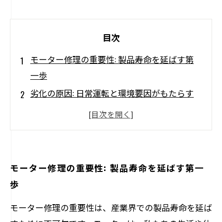
目次
モーター修理の重要性: 製品寿命を延ばす第
一歩
劣化の原因: 日常運転と環境要因がもたらす
影響
修理技術の解明: 成功するモーター修理の秘
訣
メンテナンスの見直し: 故障を未然に防ぐ方
モーター修理の重要性: 製品寿命を延ばす第一
法
歩
テスト手法の導入: 効果的な修理後の確認プ
モーター修理の重要性は、産業界での製品寿命を延ば
ロセス