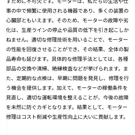
すために不可欠です。モーターは、私たちの生活や仕
コスト削減と生産性向上: モーター管理の経
事の中で頻繁に使用される機器であり、多くの装置の
済効果
心臓部ともいえます。そのため、モーターの故障や劣
未来へ繋ぐ技術: モーター修理が実現する持
化は、生産ラインの停止や品質の低下を引き起こしか
続可能な製品の寿命
ねません。適切な修理技術を用いることで、モーター
の性能を回復させることができ、その結果、全体の製
品寿命も延びます。具体的な修理手法としては、各種
部品の交換や清掃、絶縁検査などが挙げられます。ま
た、定期的な点検は、早期に問題を発見し、修理を行
う機会を提供します。加えて、モーターの稼働条件を
見直し、適切な運転環境を整えることが、今後の故障
を未然に防ぐカギとなります。結果として、モーター
修理はコスト削減や生産性向上に大いに貢献します。