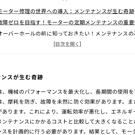
モーター修理の世界への導入：メンテナンスが生む奇跡
故障ゼロを目指す！モーターの定期メンテナンスの重要
オーバーホールの前に知っておきたい！メンテナンスの
運用コスト削減のカギ：適切なメンテナンスのメリット
万全の状態を保つために：実践的なメンテナンスアドバ
メンテナンスを怠るとどうなる？リスクを理解しよう
ナンスが生む奇跡
モーター修理の成功はメンテナンスから：新たな成功の
は、機械のパフォーマンスを最大化し、長期間の使用を
は、摩耗を防ぎ、故障を未然に防ぐ効果があります。ま
があります。これにより、運転効率が悪化し、エネルギ
メンテナンスにかかるコストと比較して大きくなること
ンスを計画的に行う必要があります。結果として、モー