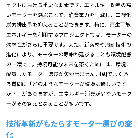
ェクトにおける重要な要素です。エネルギー効率の高
評判の高いブランドの特徴と事例
いモーターを選ぶことで、消費電力を削減し、二酸化
最適なモーター選びでプロジェクト成功に一
炭素排出量を抑えることができます。特に、再生可能
歩近づく
エネルギーを利用するプロジェクトでは、モーターの
プロジェクトの要件に基づいたモーター
効率性がさらに重要です。また、新素材や冷却技術の
選びのステップ
進化により、モーターの寿命が延びることも環境配慮
成功事例から学ぶモーター選定のポイン
の一環です。持続可能な未来を築くためには、環境に
ト
配慮したモーター選びが欠かせません。FAQでよくあ
効率的なプロジェクト運営を支えるモー
る質問に「どのようなモーターが環境に優しいです
ター選び
か？」がありますが、エネルギー消費が少ないモータ
選定ミスを防ぐためのチェックリスト
ーがその答えとなることが多いです。
プロジェクト成功に貢献するモーターの
技術革新がもたらすモーター選びの変
未来
化
継続的なモニタリングと改善の重要性