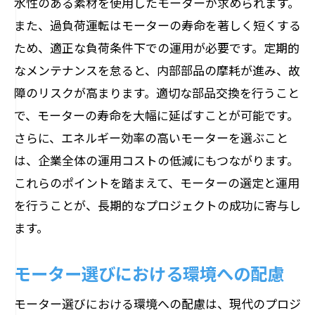
水性のある素材を使用したモーターが求められます。
ス
また、過負荷運転はモーターの寿命を著しく短くする
コストパフォーマンスを高めるモーター
ため、適正な負荷条件下での運用が必要です。定期的
の選定基準
なメンテナンスを怠ると、内部部品の摩耗が進み、故
投資回収を考えたモーター選びの方法
障のリスクが高まります。適切な部品交換を行うこと
モーター選定に影響を与える市場動向
で、モーターの寿命を大幅に延ばすことが可能です。
信頼性の高いブランド選びで安心を得るため
さらに、エネルギー効率の高いモーターを選ぶこと
のガイド
は、企業全体の運用コストの低減にもつながります。
これらのポイントを踏まえて、モーターの選定と運用
ブランド選びの基準と信頼性の見極め方
を行うことが、長期的なプロジェクトの成功に寄与し
ユーザーレビューと評価の重要性
ます。
アフターサポートが充実したブランドの
選び方
モーター選びにおける環境への配慮
ブランドの歴史と信頼性に対する考察
モーター選びにおける環境への配慮は、現代のプロジ
品質保証と保証期間のチェックポイント