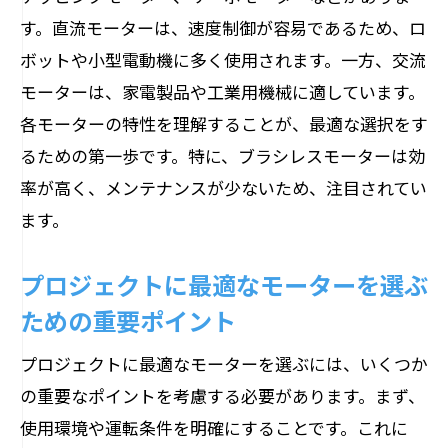
用途別モーターのコスト分析
す。直流モーターは、速度制御が容易であるため、ロ
用途に応じたメンテナンスの重要性
ボットや小型電動機に多く使用されます。一方、交流
電気機器の基礎知識から始めるモーター選定
モーターは、家電製品や工業用機械に適しています。
プロセス
各モーターの特性を理解することが、最適な選択をす
電気機器におけるモーターの役割
るための第一歩です。特に、ブラシレスモーターは効
電圧と電流：基礎から学ぶ電気の知識
率が高く、メンテナンスが少ないため、注目されてい
ます。
モーターの効率を最大化する技術
電磁波とモーターの関係性を理解する
プロジェクトに最適なモーターを選ぶ
モーター選定に影響を与える技術革新
ための重要ポイント
電気機器の安全基準とモーター選びの関
係
プロジェクトに最適なモーターを選ぶには、いくつか
の重要なポイントを考慮する必要があります。まず、
家庭用と産業用で異なるモーターの性能と耐
使用環境や運転条件を明確にすることです。これに
久性のポイント