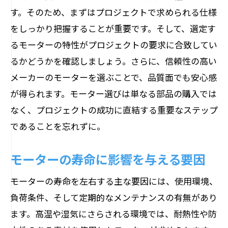
持続可能なエネルギー使用を促進するモ
す。そのため、まずはプロジェクトで求められる仕様
ーター選び
をしっかり把握することが重要です。そして、選定す
るモーターの特性がプロジェクトの要求に合致してい
エネルギー消費削減のためのモーター運
るかどうかを確認しましょう。さらに、信頼性の高い
用法
メーカーのモーターを選ぶことで、品質面でも安心感
最新の省エネ基準とモーター選定
が得られます。モーター選びは単なる部品の購入では
エネルギー効率を高めるためのイノベー
なく、プロジェクトの成功に直結する重要なステップ
ション
であることを忘れずに。
コストパフォーマンスを重視したモーター選
定のコツ
モーターの寿命に影響を与える要因
予算に応じた最適なモーター選びの考え
モーターの寿命を左右する主な要因には、使用環境、
方
負荷条件、そして定期的なメンテナンスの有無があり
長期的な視点で見るコスト削減の秘訣
ます。高温や湿気にさらされる環境では、耐熱性や防
イニシャルコストと運用コストのバラン