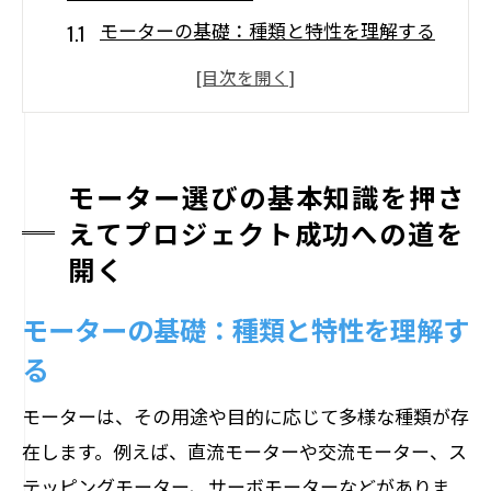
モーターの基礎：種類と特性を理解する
プロジェクトに最適なモーターを選ぶた
めの重要ポイント
選び方の失敗を避けるためのヒント
モーターの寿命に影響を与える要因
モーター選びの基本知識を押さ
モーター選びにおける環境への配慮
えてプロジェクト成功への道を
開く
技術革新がもたらすモーター選びの変化
用途別に見るモーターの選び方の極意
モーターの基礎：種類と特性を理解す
家庭用モーターの選定基準
る
産業用モーターに求められる性能
モーターは、その用途や目的に応じて多様な種類が存
特殊用途向けモーター選びのコツ
在します。例えば、直流モーターや交流モーター、ス
環境条件に応じたモーターの選び方
テッピングモーター、サーボモーターなどがありま