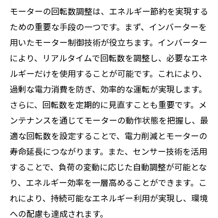
法
モーターの回転数調整は、エネルギー節約を実現する
回転数最適化の実際の事例紹介
ための重要な手段の一つです。まず、インバーターを
効率向上を実現したプロジェクトの分析
用いたモーター制御技術が役立ちます。インバーター
回転数調整による成功事例の共有
により、リアルタイムで回転数を調整し、必要なエネ
ルギーだけを使用することが可能です。これにより、
モーター効率を高めた具体的な方法
過剰な電力消費を防ぎ、効率的な運転が実現します。
回転数管理が成功した事例の探求
さらに、回転数を定期的に見直すことも重要です。メ
実用的な回転数調整の実施例
ンテナンスを通じてモーターの動作状態を把握し、最
モーター回転数の調整がもたらす産業用機器
適な回転数を設定することで、電力削減とモーターの
への恩恵
寿命延長につながります。また、センサー技術を活用
産業機器における回転数調整の重要性
することで、負荷の変動に応じた自動調整が可能とな
回転数管理が工業効率に与える影響
り、エネルギー効率を一層高めることができます。こ
産業設備の耐久性向上のための回転数
れにより、持続可能なエネルギー利用が実現し、環境
効率的な回転数設定が産業に与える利点
への配慮も達成されます。