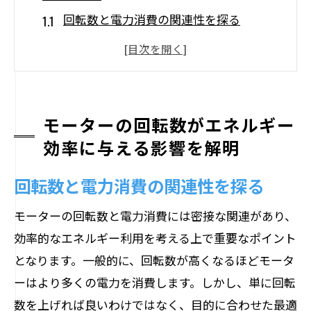
回転数と電力消費の関連性を探る
モーターの効率性における回転数の重要
性
エネルギー節約を実現する回転数調整の
コツ
モーターの回転数がエネルギー
異なる回転数がモーターの性能に与える
効率に与える影響を解明
影響
回転数と電力消費の関連性を探る
適切な回転数がもたらす環境への貢献
最新技術で実現する回転数管理の進化
モーターの回転数と電力消費には密接な関連があり、
回転数調整でモーターの寿命はどう変わるの
効率的なエネルギー利用を考える上で重要なポイント
か
となります。一般的に、回転数が高くなるほどモータ
ーはより多くの電力を消費します。しかし、単に回転
モーター寿命を延ばす回転数の見直し
数を上げれば良いわけではなく、目的に合わせた最適
摩耗と回転数の関係性を理解する