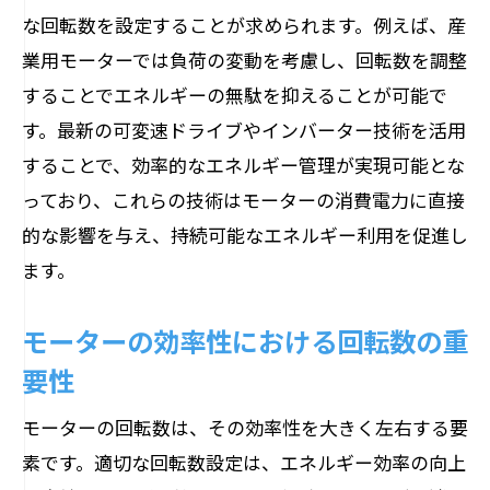
な回転数を設定することが求められます。例えば、産
回転数調整がもたらすメンテナンスの減
業用モーターでは負荷の変動を考慮し、回転数を調整
少
することでエネルギーの無駄を抑えることが可能で
寿命延長のための回転数最適化戦略
す。最新の可変速ドライブやインバーター技術を活用
耐久性向上に寄与する回転数管理方法
することで、効率的なエネルギー管理が実現可能とな
長寿命モーターを実現するための技術革
っており、これらの技術はモーターの消費電力に直接
新
的な影響を与え、持続可能なエネルギー利用を促進し
エネルギー使用量を抑える回転数の最適化戦
ます。
略
モーターの効率性における回転数の重
省エネを実現するための回転数設定
要性
効率的なエネルギー利用を促進する方法
回転数調整で削減できるエネルギー消費
モーターの回転数は、その効率性を大きく左右する要
持続可能な運用を支える回転数管理
素です。適切な回転数設定は、エネルギー効率の向上