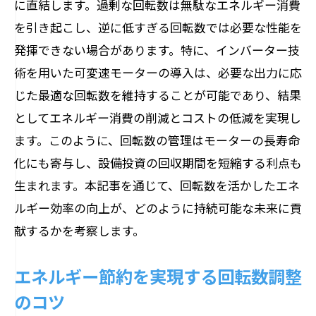
最適化するための回転数設定ガイドライ
に直結します。過剰な回転数は無駄なエネルギー消費
ン
を引き起こし、逆に低すぎる回転数では必要な性能を
発揮できない場合があります。特に、インバーター技
エネルギー効率を最大化する回転数の役
術を用いた可変速モーターの導入は、必要な出力に応
割
じた最適な回転数を維持することが可能であり、結果
持続可能な未来を実現するモーターの回転数
としてエネルギー消費の削減とコストの低減を実現し
管理
ます。このように、回転数の管理はモーターの長寿命
持続可能性を高めるための回転数戦略
化にも寄与し、設備投資の回収期間を短縮する利点も
環境に優しい回転数調整の実践例
生まれます。本記事を通じて、回転数を活かしたエネ
持続可能なエネルギー使用を促す技術
ルギー効率の向上が、どのように持続可能な未来に貢
将来に向けた回転数管理の重要性
献するかを考察します。
回転数が果たす持続可能性への貢献
エネルギー節約を実現する回転数調整
持続可能な社会を目指す回転数制御技術
のコツ
具体例で解説する回転数による効率向上の手