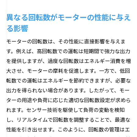
産業用モーターの運用最適化事例
異なる回転数がモーターの性能に与え
回転数調整で得られる産業界のメリット
る影響
日常デバイスの性能を引き出す回転数最適化
の重要性
モーターの回転数は、その性能に直接影響を与えま
家庭用機器の効率を高める回転数設定
す。例えば、高回転数での運転は短期間で強力な出力
を提供しますが、過度な回転数はエネルギー消費を増
日常デバイスのエネルギー効率化の実践
大させ、モーターの摩耗を促進します。一方で、低回
回転数調整で実現するデバイス性能向上
転数での運転はエネルギーを節約できますが、必要な
消費者向け製品の回転数管理事例
出力を得られない場合があります。したがって、モー
回転数最適化がもたらす日常の利便性
ターの用途や負荷に応じた適切な回転数設定が求めら
デバイス寿命を延ばす回転数調整法
れます。センサー技術を駆使して負荷の変動を検知
モーターの回転数がエネルギー消費を左右す
し、リアルタイムで回転数を調整することで、最適な
る理由とは
性能を引き出せます。このように、回転数の管理はエ
回転数とエネルギー消費の相関性を解説