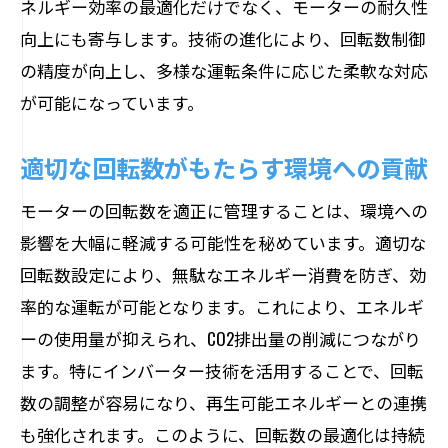
ネルギー効率の最適化だけでなく、モーターの耐久性
エネルギー管理における回転数の役割
向上にも寄与します。技術の進化により、回転数制御
の精度が向上し、多様な運転条件に応じた柔軟な対応
回転数がエネルギー効率に及ぼす影響と
が可能になっています。
は
消費エネルギーと回転数の関係を探る
適切な回転数がもたらす環境への貢献
回転数管理がもたらすエネルギー節約の
意義
モーターの回転数を適正に管理することは、環境への
影響を大幅に軽減する可能性を秘めています。適切な
効率的なエネルギー利用を支える回転数
回転数設定により、無駄なエネルギー消費を防ぎ、効
の役割
率的な運転が可能となります。これにより、エネルギ
ーの使用量が抑えられ、CO2排出量の削減につながり
ます。特にインバーター技術を活用することで、回転
数の調整が容易になり、再生可能エネルギーとの連携
も強化されます。このように、回転数の最適化は持続