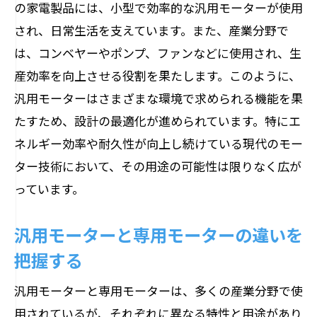
の家電製品には、小型で効率的な汎用モーターが使用
モーター選定における環境影響の考慮
され、日常生活を支えています。また、産業分野で
汎用モーターのメンテナンスと長寿命化
は、コンベヤーやポンプ、ファンなどに使用され、生
戦略
産効率を向上させる役割を果たします。このように、
モーターのサイズと出力の最適化方法
汎用モーターはさまざまな環境で求められる機能を果
新技術を活用したモーター選びの最新ト
たすため、設計の最適化が進められています。特にエ
レンド
ネルギー効率や耐久性が向上し続けている現代のモー
ター技術において、その用途の可能性は限りなく広が
エネルギー効率を上げる最新モーター技術の
っています。
導入方法
高効率モーター技術の紹介と利点
汎用モーターと専用モーターの違いを
エネルギー消費を抑えるためのモーター
把握する
設計
インバーター技術とモーターの効率化
汎用モーターと専用モーターは、多くの産業分野で使
用されているが、それぞれに異なる特性と用途があり
エコモーター導入によるコスト削減効果