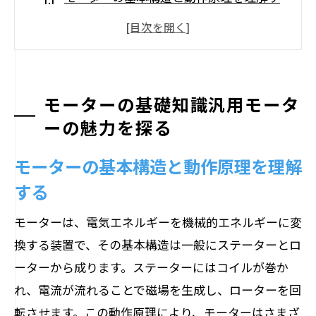
る
汎用モーターが持つ多様な用途の可能性
汎用モーターと専用モーターの違いを把
握する
モーターの基礎知識汎用モータ
歴史と技術革新による汎用モーターの進
ーの魅力を探る
化
モーターの基本構造と動作原理を理解
汎用モーターが現代社会で求められる理
する
由
モーターの選択がもたらすビジネスへの
モーターは、電気エネルギーを機械的エネルギーに変
影響
換する装置で、その基本構造は一般にステーターとロ
選び方のポイント使用目的に応じた最適なモ
ーターから成ります。ステーターにはコイルが巻か
ーターを理解する
れ、電流が流れることで磁場を生成し、ローターを回
使用目的に応じたモーターの選定基準を
転させます。この動作原理により、モーターはさまざ