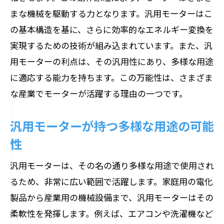
把握する
まな機械を駆動する力となります。汎用モーターはこ
の基本構造を基に、さらに効率的なエネルギー変換を
モーターの特性と使用環境の関係性
実現するための技術が組み込まれています。また、汎
エネルギー効率を考慮したモーター選び
用モーターの利点は、その汎用性にあり、多様な用途
の重要性
に適応する能力を持ちます。この万能性は、さまざま
使用目的に基づくモーターの性能評価
な産業でモーターが活躍する理由の一つです。
専門家のアドバイスを受けたモーター選
定の手法
汎用モーターが持つ多様な用途の可能
モーター選定時に考慮すべきコストパフ
性
ォーマンス
汎用モーターは、その名の通り多様な用途で使用され
多様な用途に対応する汎用モーターの選定基
るため、非常に広い範囲で活躍します。家庭用の電化
準
製品から産業用の機械設備まで、汎用モーターはその
産業分野での汎用モーターの選定基準
柔軟性を発揮します。例えば、エアコンや洗濯機など
家庭用途における汎用モーターの選び方