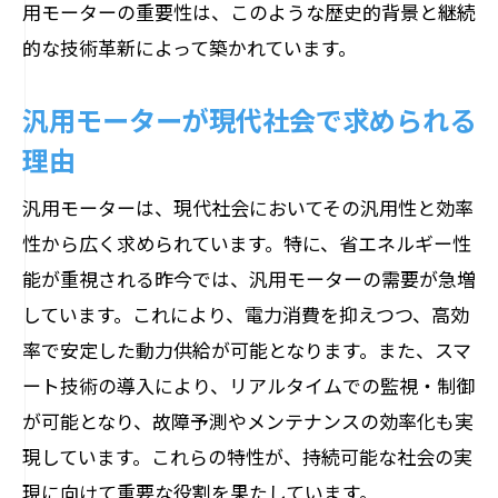
スマートモーターの導入による運用効率
用モーターの重要性は、このような歴史的背景と継続
化
的な技術革新によって築かれています。
IoTと連携したモーターシステムの構築
汎用モーターが現代社会で求められる
自動化技術がもたらすモーターの効率向
理由
上
リアルタイムデータによるモーター運用
汎用モーターは、現代社会においてその汎用性と効率
の最適化
性から広く求められています。特に、省エネルギー性
AI技術を活用したモーターの予知保全
能が重視される昨今では、汎用モーターの需要が急増
効率的なモーター運用のための最新ツー
しています。これにより、電力消費を抑えつつ、高効
ル
率で安定した動力供給が可能となります。また、スマ
ート技術の導入により、リアルタイムでの監視・制御
汎用モーター選定時に考慮すべき環境条件と
が可能となり、故障予測やメンテナンスの効率化も実
特性
現しています。これらの特性が、持続可能な社会の実
使用環境に応じたモーター選びの要点
現に向けて重要な役割を果たしています。