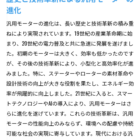
持続可能性を高めるためのモーター選びの重
進化
要性
持続可能性を考慮したモーター選定のポ
汎用モーターの進化は、長い歴史と技術革新の積み重
イント
ねにより実現されています。19世紀の産業革命期に始
まり、20世紀の電力普及と共に急速に発展を遂げまし
環境に優しいモーター技術の最新動向
た。初期のモーターは大きく、効率も低かったのです
再生可能エネルギーとの親和性を持つモ
が、その後の技術革新により、小型化と高効率化が進
ーター
みました。特に、ステーターやローターの素材革命や
省エネモーターがもたらす環境への貢献
設計技術の向上が大きな役割を果たし、エネルギー効
モーターのライフサイクルと持続可能性
率が飛躍的に向上しました。21世紀に入ると、スマー
エコフレンドリーなモーター選びの重要
トテクノロジーやAIの導入により、汎用モーターはさ
性
らに進化を遂げています。これらの技術革新は、汎用
最新技術を使用したモーターで効率的な運用
モーターの性能向上のみならず、環境への配慮や持続
を実現する方法
可能な社会の実現に寄与しています。現代における汎