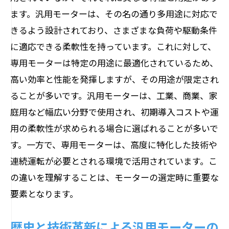
ます。汎用モーターは、その名の通り多用途に対応で
最新モーター技術の実例と導入事例
きるよう設計されており、さまざまな負荷や駆動条件
将来の技術革新がもたらすモーターの進
に適応できる柔軟性を持っています。これに対して、
化
専用モーターは特定の用途に最適化されているため、
家庭から産業まで活用できる汎用モーターの
高い効率と性能を発揮しますが、その用途が限定され
特徴
ることが多いです。汎用モーターは、工業、商業、家
家庭用と産業用モーターの共通点と相違
庭用など幅広い分野で使用され、初期導入コストや運
点
用の柔軟性が求められる場合に選ばれることが多いで
汎用モーターの利便性と柔軟性
す。一方で、専用モーターは、高度に特化した技術や
多様な場面で活躍するモーターの応用例
連続運転が必要とされる環境で活用されています。こ
産業におけるモーター利用の最先端技術
の違いを理解することは、モーターの選定時に重要な
要素となります。
家庭での汎用モーター利用の実際
多用途に応えるモーターの性能と設計
歴史と技術革新による汎用モーターの