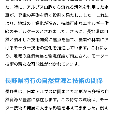
自然保護と技術発展の両立
た。特に、アルプス山脈から流れる清流を利用した水
モーター技術を通じた地域活性化の可能
車が、発電の基礎を築く役割を果たしました。これに
性
より、地域の工業化が進み、持続可能なエネルギー供
共生がもたらす次世代のモーター技術
給のモデルケースとされました。さらに、長野県は自
省エネに優れた長野県のモーター技術の秘密
然と調和した技術開発に焦点を当て、農業や林業にお
効率的なエネルギー利用の工夫
けるモーター技術の進化を推進しています。これによ
地域特有の省エネ技術の開発
り、地域の経済発展と環境保護が両立され、モーター
技術の新たな可能性が開かれています。
長野県で進化するエコモーターの特徴
持続可能なエネルギーソリューションの
長野県特有の自然資源と技術の関係
探求
省エネと環境保護を両立する技術
長野県は、日本アルプスに囲まれた地形から多様な自
然資源が豊富に存在します。この特有の環境は、モー
未来を見据えた省エネモーターの開発
ター技術の発展に大きな影響を与えてきました。例え
環境に配慮したモーター設計が地域に与える