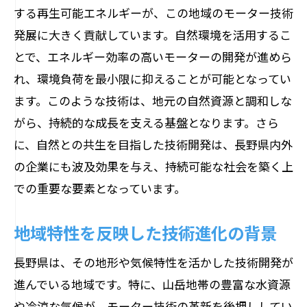
する再生可能エネルギーが、この地域のモーター技術
性
発展に大きく貢献しています。自然環境を活用するこ
環境と共存する未来型産業の創造
とで、エネルギー効率の高いモーターの開発が進めら
次世代エコシステム構築への挑戦
れ、環境負荷を最小限に抑えることが可能となってい
地域ニーズに応じた多様なモーター開発の現
ます。このような技術は、地元の自然資源と調和しな
状
がら、持続的な成長を支える基盤となります。さら
地域特化型モーターの開発動向
に、自然との共生を目指した技術開発は、長野県内外
多様化するニーズに応える技術
の企業にも波及効果を与え、持続可能な社会を築く上
地元の声を反映した技術革新の現場
での重要な要素となっています。
地域産業に寄与するモーター技術の実態
地域特性を反映した技術進化の背景
カスタマイズ技術で実現する地域貢献
多様なニーズに応えるモーター技術の進
長野県は、その地形や気候特性を活かした技術開発が
化
進んでいる地域です。特に、山岳地帯の豊富な水資源
や冷涼な気候が、モーター技術の革新を後押ししてい
モーター技術と自然資源がもたらす持続可能