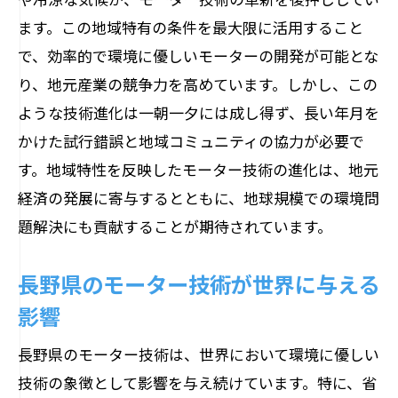
ます。この地域特有の条件を最大限に活用すること
な発展
で、効率的で環境に優しいモーターの開発が可能とな
自然資源を活かした持続可能な技術
り、地元産業の競争力を高めています。しかし、この
モーター技術を通じた地域経済の発展
ような技術進化は一朝一夕には成し得ず、長い年月を
持続可能な未来を創るための技術戦略
かけた試行錯誤と地域コミュニティの協力が必要で
自然との調和を考慮した技術開発の方向
す。地域特性を反映したモーター技術の進化は、地元
性
経済の発展に寄与するとともに、地球規模での環境問
地域資源を活用した持続可能な発展の事
題解決にも貢献することが期待されています。
例
モーター技術が描く持続可能社会への道
長野県のモーター技術が世界に与える
筋
影響
自然と技術の融合が生む長野県のモーター革
長野県のモーター技術は、世界において環境に優しい
新
技術の象徴として影響を与え続けています。特に、省
革新的なモーター技術の背景