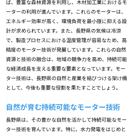
ば、豊富な森林資源を利用し、木材加工業におけるモ
影響
ーターの利用が進んでいます。これらのモーターは、
地域社会への環境貢献の事例
エネルギー効率が高く、環境負荷を最小限に抑える設
環境保全を意識した設計思想
計が求められています。また、長野県の気候は冷涼
モーター設計における環境配慮の重要性
で、製造プロセスにおける温度管理が容易なため、高
地域住民と共に進める環境への取り組み
精度のモーター技術が発展しています。これらの自然
環境に優しい技術の普及への課題
資源と技術の融合は、地域の競争力を高め、持続可能
エコデザインがもたらす地域振興効果
な経済成長を支える重要な要素となっています。モー
ター技術は、長野県の自然と産業を結びつける架け橋
長野県のモーター技術が描く未来のエコシス
として、今後も重要な役割を果たすことでしょう。
テム
未来を見据えたモーター技術の展望
自然が育む持続可能なモーター技術
エコシステムと技術革新の可能性
長野県は、その豊かな自然を活かして持続可能なモー
持続可能な社会を目指す技術の役割
ター技術を育んでいます。特に、水力発電をはじめと
地域の未来を支えるモーター技術の方向