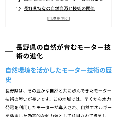
長野県特有の自然資源と技術の関係
自然が育む持続可能なモーター技術
地域特性を反映した技術進化の背景
長野県のモーター技術が世界に与える影
響
長野県の自然が育むモーター技
術の進化
自然との共生を考慮した技術革新の必要
性
自然環境を活かしたモーター技術の歴
モーター技術と自然の共生が生む新たな可能
史
性
エコシステムとモーター技術の融合
長野県は、その豊かな自然と共に歩んできたモーター
技術の歴史が長いです。この地域では、早くから水力
自然と技術が生み出す社会的利点
発電を利用したモーターが導入され、自然エネルギー
長野県の地域社会を支えるモーター技術
を活用した効率的な動力源として注目されてきまし