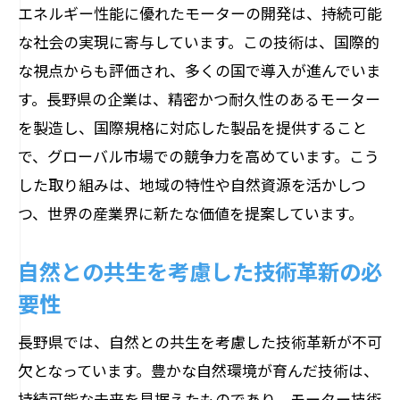
エネルギー性能に優れたモーターの開発は、持続可能
技術と自然が織り成す新たな価値
な社会の実現に寄与しています。この技術は、国際的
地域特有の自然と共に進化する技術
な視点からも評価され、多くの国で導入が進んでいま
技術革新がもたらす地域の未来像
す。長野県の企業は、精密かつ耐久性のあるモーター
を製造し、国際規格に対応した製品を提供すること
自然と融合したモーターの新たなステー
で、グローバル市場での競争力を高めています。こう
ジ
した取り組みは、地域の特性や自然資源を活かしつ
革新を支える自然と技術の共生
つ、世界の産業界に新たな価値を提案しています。
自然との共生を考慮した技術革新の必
要性
長野県では、自然との共生を考慮した技術革新が不可
欠となっています。豊かな自然環境が育んだ技術は、
持続可能な未来を見据えたものであり、モーター技術