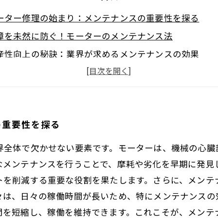
ーター修理の始まり：メンテナンスの重要性を探る
障を未然に防ぐ！モーターのメンテナンス法
産性向上の秘訣：業界が求めるメンテナンスの効果
ラブル発生時の迅速な対応法：事前メンテナンスのスス
ーター修理を支えるメンテナンス：成功事例の紹介
ーターのメンテナンススケジュールを見直す重要性
の重要性を探る
来のために：モーター修理におけるメンテナンスの新し
界全体で欠かせない要素です。モーターは、機械の心臓
なメンテナンスを行うことで、摩耗や劣化を早期に発見
トを削減する重要な役割を果たします。さらに、メンテ
々は、日々の稼働時間が長いため、特にメンテナンスの
間を短縮し、稼働を維持できます。これこそが、メンテ