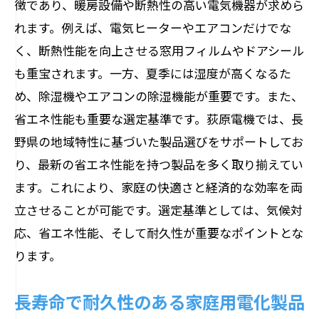
徴であり、暖房設備や断熱性の高い電気機器が求めら
価格と性能のバランス
れます。例えば、電気ヒーターやエアコンだけでな
アフターサービスの充実度
く、断熱性能を向上させる窓用フィルムやドアシール
製品保証とその期間
も重宝されます。一方、夏季には湿度が高くなるた
ユーザー評価と口コミの確認
め、除湿機やエアコンの除湿機能が重要です。また、
設置場所の制約とその対策
省エネ性能も重要な選定基準です。荻原電機では、長
購入前に確認すべき重要なポイント
野県の地域特性に基づいた製品選びをサポートしてお
り、最新の省エネ性能を持つ製品を多く取り揃えてい
家庭用から業務用まで幅広い電気機器の魅力
ます。これにより、家庭の快適さと経済的な効率を両
家庭用電気機器の最新トレンド
立させることが可能です。選定基準としては、気候対
業務用電気機器の選び方とその魅力
応、省エネ性能、そして耐久性が重要なポイントとな
ハイブリッド型電気機器のメリット
ります。
多機能電気機器の利便性
家庭用と業務用の違いと共通点
長寿命で耐久性のある家庭用電化製品
特定用途に特化した電気機器