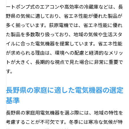
ートポンプ式のエアコンや高効率の冷蔵庫などは、長
地元メーカーの製品が選ばれる理由
野県の気候に適しており、省エネ性能が優れた製品が
長野県ならではの電気機器トレンド
多く揃っています。荻原電機では、省エネ性能に優れ
消費者の声から見る人気製品の特長
た製品を多数取り扱っており、地域の気候や生活スタ
長野県の気候に最適な電気機器の選び方のポ
イルに合った電気機器を提案しています。省エネ性能
イント
が求められる理由は、環境への配慮と経済的なメリッ
寒冷地向けの暖房機器の選び方
トが大きく、長期的な視点で見た場合に非常に重要で
す。
夏の暑さ対策に役立つ冷却機器
湿度管理が重要な電気機器
長野県の家庭に適した電気機器の選定
四季を通じて使える多機能電気機器
基準
気温変動への耐久性を持つ製品
長野県の家庭用電気機器を選ぶ際には、地域の特性を
気候に合わせた省エネ機能の活用
考慮することが不可欠です。冬季には寒冷な気候が特
長野県で電気機器を選ぶ際の重要な考慮点