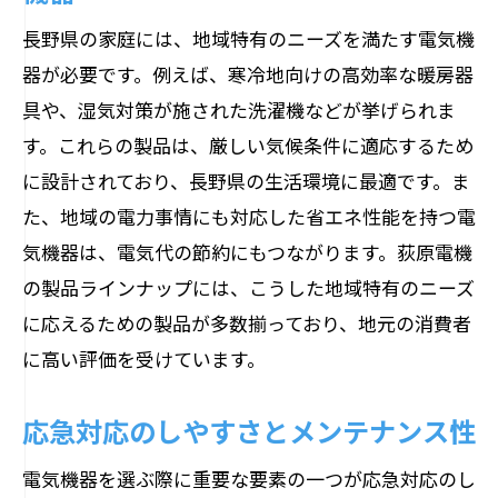
定期的なメンテナンスの重要性
長野県の家庭には、地域特有のニーズを満たす電気機
地域イベントで情報収集する
器が必要です。例えば、寒冷地向けの高効率な暖房器
専門家のアドバイスを受ける
具や、湿気対策が施された洗濯機などが挙げられま
長野県の住民におすすめの最新電気機器紹介
す。これらの製品は、厳しい気候条件に適応するため
最新の省エネ家電
に設計されており、長野県の生活環境に最適です。ま
た、地域の電力事情にも対応した省エネ性能を持つ電
長野県の気候に適した暖房機器
気機器は、電気代の節約にもつながります。荻原電機
湿度調整ができる最新技術
の製品ラインナップには、こうした地域特有のニーズ
家庭用ロボットとスマート家電
に応えるための製品が多数揃っており、地元の消費者
健康管理に役立つ電気機器
に高い評価を受けています。
家庭と業務両方で使える多機能機器
応急対応のしやすさとメンテナンス性
電気機器を選ぶ際に重要な要素の一つが応急対応のし