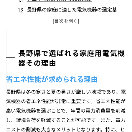
長野県の家庭に適した電気機器の選定基
準
長寿命で耐久性のある家庭用電化製品
地域特有のニーズに応える家庭用電気機
器
長野県で選ばれる家庭用電気機
応急対応のしやすさとメンテナンス性
器その理由
地元ショップとネット購入のメリットと
省エネ性能が求められる理由
デメリット
地域特性に合った電気機器が長野県で人気の
長野県は冬の寒さと夏の暑さが厳しい地域であり、電
理由
気機器の省エネ性能が非常に重要です。省エネ性能が
高い電気機器を選ぶことで、年間の電力消費量を削減
長野県の気候と電気機器の関係
し、環境負荷を軽減することが可能です。また、電力
地域特性を反映した技術の進化
コストの削減も大きなメリットとなります。特に、ヒ
長野県でのエコライフと電気機器