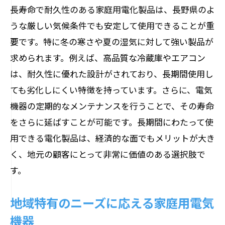
長寿命で耐久性のある家庭用電化製品は、長野県のよ
荻原電機が提供する長野県向け電気機器の特
うな厳しい気候条件でも安定して使用できることが重
徴
要です。特に冬の寒さや夏の湿気に対して強い製品が
荻原電機の製品ラインナップ
求められます。例えば、高品質な冷蔵庫やエアコン
地元企業ならではの強み
は、耐久性に優れた設計がされており、長期間使用し
カスタマイズ可能な電気機器
ても劣化しにくい特徴を持っています。さらに、電気
機器の定期的なメンテナンスを行うことで、その寿命
長野県の気候に対応した製品
をさらに延ばすことが可能です。長期間にわたって使
顧客サポートとアフターサービス
用できる電化製品は、経済的な面でもメリットが大き
荻原電機の環境への配慮
く、地元の顧客にとって非常に価値のある選択肢で
地域密着型電気機器選びで失敗しない方法
す。
地元のレビューを活用する
試用期間を設ける商品の選び方
地域特有のニーズに応える家庭用電気
販売店の信頼性を確認する方法
機器