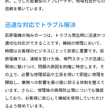
択。こうした密着型のアプローチが、地域社会からの
迅速な修理で農作業をサポート
信頼を築いています。
予防保全で機械を長持ちさせる
メンテナンス契約のメリット
迅速な対応でトラブル解決
電気機器の修理は荻原電機に！長野県全域対
荻原電機の強みの一つは、トラブル発生時に迅速かつ
応の信頼サービス
適切な対応ができることです。機械の修理において、
電気機器修理のプロフェッショナル
時間はお客様のビジネスにとって非常に重要です。荻
長野県内どこでも迅速対応
原電機では、連絡を受けた後、専門スタッフが迅速に
最新機器にも対応可能
現地に駆けつけ、問題の原因を的確に特定します。そ
の上で、必要な修理部品や工具を用いて即座に修理を
故障原因を迅速に特定
開始し、業務への影響を最小限に抑える体制を整えて
修理後のアフターサポート
います。さらに、修理後の再発防止策についても徹底
お客様からの満足度の高さ
しており、お客様に安心して機械を使用していただけ
荻原電機の高い技術力で機械をベストな状態
るよう努めています。
に保ちます