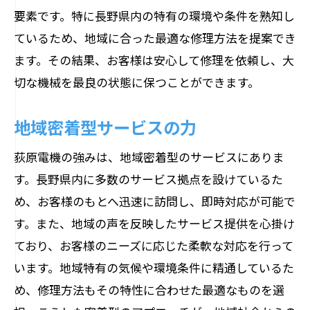
長野県全域をカバーするネットワーク
要素です。特に長野県内の特有の環境や条件を熟知し
お客様第一の丁寧な対応
ているため、地域に合った最適な修理方法を提案でき
荻原電機の熟練技術者が機械修理の課題を解
ます。その結果、お客様は安心して修理を依頼し、大
決します
切な機械を最良の状態に保つことができます。
高い専門知識を持つ技術者
地域密着型サービスの力
難易度の高い修理にも対応
綿密な診断で原因を特定
荻原電機の強みは、地域密着型のサービスにありま
最新の修理技術の導入
す。長野県内に多数のサービス拠点を設けているた
め、お客様のもとへ迅速に訪問し、即時対応が可能で
常にスキルアップを図る姿勢
す。また、地域の声を反映したサービス提供を心掛け
お客様と共に解決策を模索
ており、お客様のニーズに応じた柔軟な対応を行って
農業機械の修理も荻原電機にお任せ！迅速対
います。地域特有の気候や環境条件に精通しているた
応で安心
め、修理方法もその特性に合わせた最適なものを選
農業機械特化の技術者