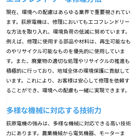
お客様の声を大切にする姿勢
現在、環境への配慮はあらゆる業界で重要視されてい
地域イベントでの交流
ます。荻原電機は、修理においてもエコフレンドリー
修理のプロフェッショナル荻原電機が長野県
な方法を取り入れ、環境負荷の低減に努めています。
で支持される理由
例えば、修理に使用する部品や材料は、再生可能なも
お客様のニーズに応える対応力
のやリサイクル可能なものを優先的に使用していま
地域密着型の信頼サービス
す。また、廃棄物の適切な処理やリサイクルの推進も
高い技術力と豊富な経験
積極的に行っており、地域全体の環境保護に貢献して
迅速かつ丁寧な対応
います。これにより、お客様は安心して修理を依頼す
ることができ、環境への配慮も一緒に実現できます。
お客様との信頼関係の構築
長野県全域での実績
多様な機械に対応する技術力
荻原電機の強みは、多様な機械に対応できる高い技術
力にあります。農業機械から電気機器、モーターま