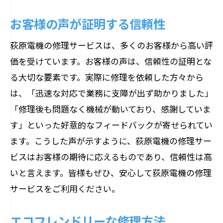
定期メンテナンスで故障予防
お客様の声が証明する信頼性
プロフェッショナルによる精密修理
荻原電機の修理サービスは、多くのお客様から高い評
最新技術を取り入れた修理方法
価を受けています。お客様の声は、信頼性の証明とな
お客様ごとのカスタマイズ対応
る大切な要素です。実際に修理を依頼した方々から
修理履歴の管理で安心
は、「迅速な対応で業務に支障が出ず助かりました」
保証付きの修理サービス
「修理後も問題なく機械が動いており、感謝していま
地域密着の荻原電機が提供する安心の機械修
す」といった好意的なフィードバックが寄せられてい
理サービス
ます。こうした声が示すように、荻原電機の修理サー
ビスはお客様の期待に応えるものであり、信頼性は高
長野県内での豊富な実績
いと言えます。皆様もぜひ、安心して荻原電機の修理
地域密着だからこその迅速対応
サービスをご利用ください。
地元企業との強いパートナーシップ
地域限定サービスの充実
エコフレンドリーな修理方法