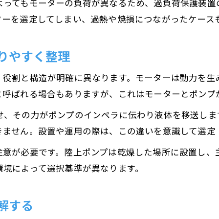
よってもモーターの負荷が異なるため、過負荷保護装置
モーター搭載ポンプの連続運転可否
ターを選定してしまい、過熱や焼損につながったケース
陸上ポンプの電源条件とモーター選び
水中ポンプと陸上ポンプの連続運転の違い
りやすく整理
200V・100V電源で選ぶモーターの注意点
、役割と構造が明確に異なります。モーターは動力を生
連続運転時のモーター故障リスクと対策
と呼ばれる場合もありますが、これはモーターとポンプ
実運用で役立つモーター選定の視点
せ、その力がポンプのインペラに伝わり液体を移送しま
現場で失敗しないモーター選定のコツ
きません。設置や運用の際は、この違いを意識して選定
用途別に見るモーターと陸上ポンプの最適組み合
注意が必要です。陸上ポンプは乾燥した場所に設置し、
モーター選定時のカタログ活用ポイント
環境によって選択基準が異なります。
運用コストを抑えるモーターとポンプの選び方
耐久性重視で選ぶモーター付き陸上ポンプ
解する