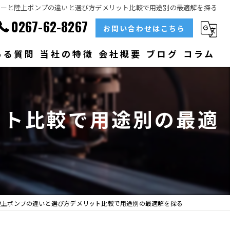
ターと陸上ポンプの違いと選び方デメリット比較で用途別の最適解を探る
0267-62-8267
お問い合わせはこちら
ある質問
当社の特徴
会社概要
ブログ
コラム
部品
ット比較で用途別の最適
ベアリング
大型
メンテナンス
販売
陸上ポンプの違いと選び方デメリット比較で用途別の最適解を探る