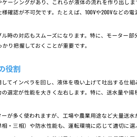
やケーシングがあり、これらが液体の流れを作り出しま
モーターとポンプの役割の違いを具体解説
様確認が不可欠です。たとえば、100Vや200Vなどの
陸上ポンプと水中ポンプの違いと比較
モーターとポンプの構造上の違いを知る
ブル時の対応もスムーズになります。特に、モーター部
陸上ポンプとモーターポンプ200Vの特徴比較
っかり把握しておくことが重要です。
ポンプとモーターの選定でよくある誤解
の役割
知っておきたい陸上ポンプのデメリット
陸上ポンプのモーター運用時の注意点
用してインペラを回し、液体を吸い上げて吐出する仕組
陸上ポンプのデメリットと対策方法
ター出力の選定が性能を大きく左右します。特に、送水量や
モーター使用時の騒音やメンテナンス性
連続運転時の陸上ポンプの弱点を解説
ーターが多く使われますが、工場や農業用途など大量送水が
陸上ポンプの汚水対応上の注意点とは
単相・三相）や防水性能も、運転環境に応じて適切に選
連続運転や電源条件で注意したい点