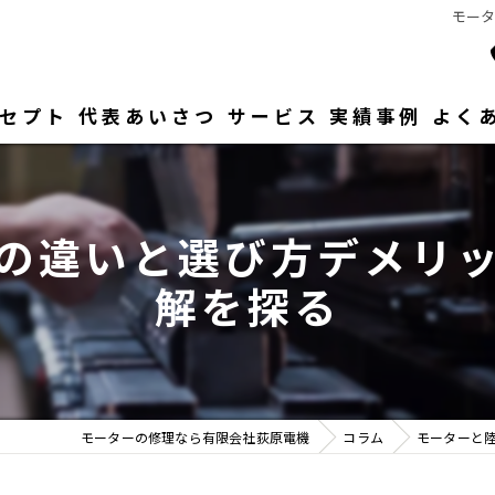
モー
セプト
代表あいさつ
サービス
実績事例
よく
の違いと選び方デメリ
解を探る
モーターの修理なら有限会社荻原電機
コラム
モーターと