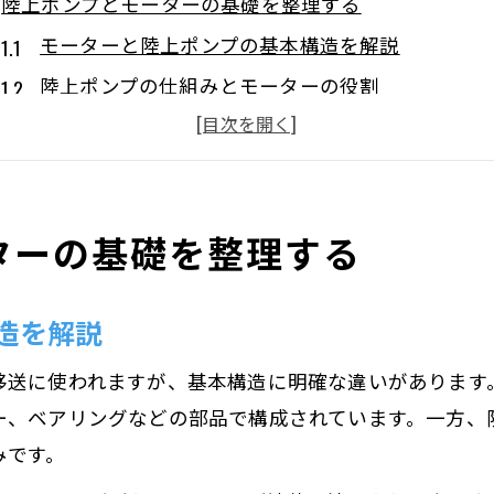
陸上ポンプとモーターの基礎を整理する
モーターと陸上ポンプの基本構造を解説
陸上ポンプの仕組みとモーターの役割
モーターとポンプの違いを分かりやすく整理
陸上ポンプとは何か基礎から理解する
モーターとポンプの関係性を押さえる
ターの基礎を整理する
用途別に見る陸上ポンプの選ぶコツ
用途別モーター選定の重要ポイント
造を解説
汚水や清水に適した陸上ポンプの選び方
モーターポンプの電源条件と選定基準
移送に使われますが、基本構造に明確な違いがあります
100V・200Vで選ぶ陸上ポンプとモーター
ー、ベアリングなどの部品で構成されています。一方、
設置環境別に見るポンプとモーターの使い分け
みです。
モーターとポンプの違いを徹底比較