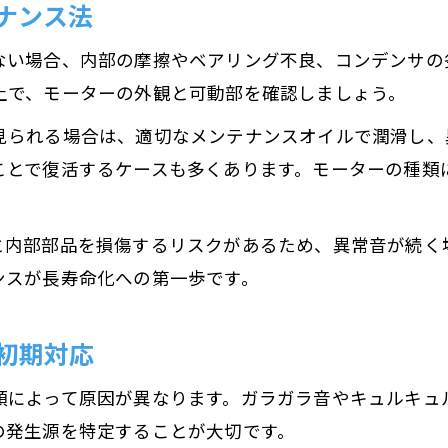
ナンス法
故障リスクを減らす日常のモーター点検術
ない場合、内部の摩擦やベアリング不良、コンデンサの
モーター焼き付きの前兆と対策のポイント
上で、モーターの外観と可動部を確認しましょう。
長持ちするモーターのメンテナンス方法
見られる場合は、適切なメンテナンスオイルで潤滑し、
トラブルを防ぐモーター定期点検の重要性
ことで復活するケースも多くあります。モーターの種類
失敗しないモーターの保守・日常点検術
モーター保守の基本と日常点検のコツ
と内部部品を損傷するリスクがあるため、異常音が続く
失敗しないためのモーター点検チェック法
ンスが長寿命化への第一歩です。
モーターの状態把握に役立つ点検手順
定期点検で防ぐモーターの故障リスク
初期対応
モーター保守で押さえるべき注意点
類によって原因が異なります。ガラガラ音やキュルキュ
の発生源を特定することが大切です。