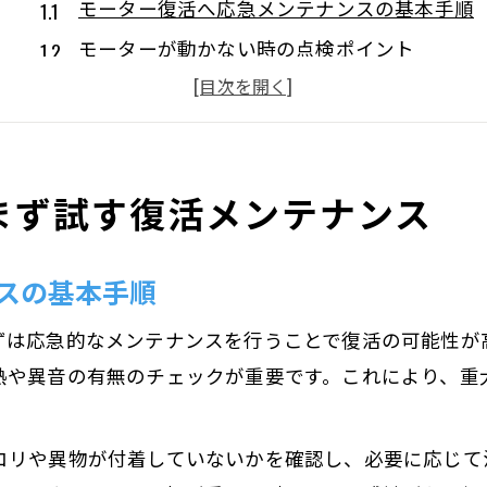
モーター復活へ応急メンテナンスの基本手順
モーターが動かない時の点検ポイント
ブーン音のモーター対応メンテナンス法
モーターの異音トラブル診断と初期対応
故障モーターの復活に役立つDIY方法
まず試す復活メンテナンス
異音や発熱への対応と原因究明のコツ
モーター異音診断と効果的な対処方法
スの基本手順
発熱するモーターの原因を見極めるコツ
モーター異常時の点検箇所と対策案
ずは応急的なメンテナンスを行うことで復活の可能性が
異音発熱のモーター故障を防ぐチェック法
熱や異音の有無のチェックが重要です。これにより、重
故障予防に役立つモーター原因究明の手順
動かないモーターを直す基本ステップ
コリや異物が付着していないかを確認し、必要に応じて