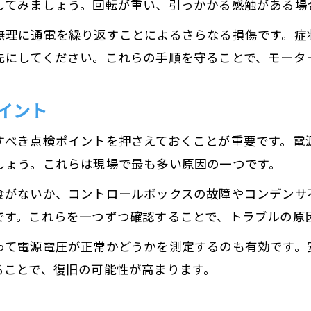
モーターが回らない時の修理チェック手順
してみましょう。回転が重い、引っかかる感触がある場
動かないモーター復活の基礎作業とコツ
無理に通電を繰り返すことによるさらなる損傷です。症
故障モーターの直し方とDIY復旧方法
先にしてください。これらの手順を守ることで、モータ
モーターが動作しない時の段階的対策法
モーター動作不良の原因特定と対処術
イント
DIYで取り組むモーター修理と手順の流れ
すべき点検ポイントを押さえておくことが重要です。電
モーター修理をDIYで安全に行う流れ
しょう。これらは現場で最も多い原因の一つです。
DIYで挑戦するモーターの分解清掃手順
食がないか、コントロールボックスの故障やコンデンサ
モーター修理DIYのポイントと注意事項
です。これらを一つずつ確認することで、トラブルの原
自分でできるモーター修理手順の基礎
って電源電圧が正常かどうかを測定するのも有効です。
モーターDIY修理に必要な準備と流れ
ることで、復旧の可能性が高まります。
焼き付きや故障を防ぐメンテナンスポイント
モーター焼き付き予防のメンテナンス習慣