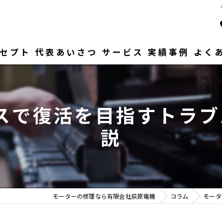
セプト
代表あいさつ
サービス
実績事例
よく
スで復活を目指すトラブル
説
モーターの修理なら有限会社荻原電機
コラム
モータ