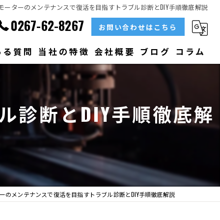
モーターのメンテナンスで復活を目指すトラブル診断とDIY手順徹底解説
0267-62-8267
お問い合わせはこちら
ある質問
当社の特徴
会社概要
ブログ
コラム
部品
診断とDIY手順徹底解
ベアリング
大型
メンテナンス
販売
ーのメンテナンスで復活を目指すトラブル診断とDIY手順徹底解説