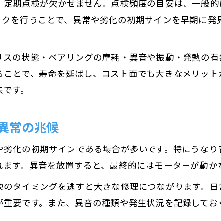
、定期点検が欠かせません。点検頻度の目安は、一般的
モーターのトラブルを防ぐ基本的なケア方法
ックを行うことで、異常や劣化の初期サインを早期に発
異常検知に強いモーターケアのポイントとは
モーター故障を未然に防ぐための管理術
リスの状態・ベアリングの摩耗・異音や振動・発熱の有
予防保全の観点から見るモーターケアの重要性
ることで、寿命を延ばし、コスト面でも大きなメリット
トラブル発生を減らすモーターの定期チェック
法です。
グリスアップが変えるモーター性能の秘訣
異常の兆候
モーターのグリスアップで性能を維持する方法
適切なグリスアップが寿命延長の決め手となる理
や劣化の初期サインである場合が多いです。特にうなり
グリスアップ時に注意すべきモーター部位とは
れます。異音を放置すると、最終的にはモーターが動か
モーター性能向上に必要なグリスアップ手順
換のタイミングを逃すと大きな修理につながります。日
グリスアップ不足が引き起こすモータートラブル
が重要です。また、異音の種類や発生状況を記録してお