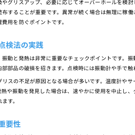
換やグリスアップ、必要に応じてオーバーホールを検討
モーター異音の原因と早期発見のポイント
塗布することが重要です。異常が続く場合は無理に稼働
理費用を防ぐポイントです。
振動やうなり音でわかるモーター劣化の症状
モーターの異音発生時に確認すべき点
点検法の実践
劣化サインを見逃さないモーターの点検術
モーター故障前の異音や異常振動への対応
、振動と発熱は非常に重要なチェックポイントです。振
寿命を延ばす日常のモーターメンテナンス術
内部部品の破損を招きます。点検時には振動計や手で触
モーター寿命を延ばす日々のメンテナンス方法
グリスの不足が原因となる場合が多いです。温度計やサ
簡単にできるモーター点検とケアのポイント
発熱や振動を発見した場合は、速やかに使用を中止し、
日常習慣でモーター故障を予防する秘訣
れます。
モーターの安定稼働を支える基本的な手入れ
重要性
トラブル回避に役立つモーターメンテナンス術
トラブル予防に役立つモーターケアの基本