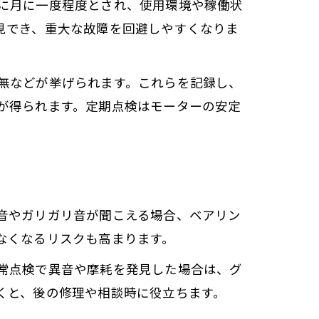
に月に一度程度とされ、使用環境や稼働状
見でき、重大な故障を回避しやすくなりま
無などが挙げられます。これらを記録し、
が得られます。定期点検はモーターの安定
由
音やガリガリ音が聞こえる場合、ベアリン
なくなるリスクも高まります。
常点検で異音や摩耗を発見した場合は、グ
くと、後の修理や相談時に役立ちます。