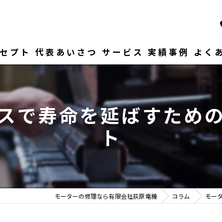
セプト
代表あいさつ
サービス
実績事例
よく
スで寿命を延ばすため
ト
モーターの修理なら有限会社荻原電機
コラム
モー