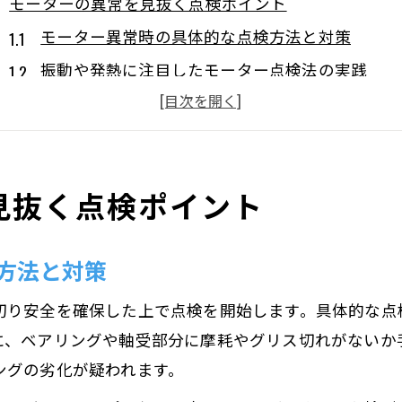
モーターの異常を見抜く点検ポイント
モーター異常時の具体的な点検方法と対策
振動や発熱に注目したモーター点検法の実践
モーター故障を防ぐ定期点検の重要性
異音や摩耗から分かるモーター異常の兆候
モーター点検で見逃せない劣化のサイン解説
見抜く点検ポイント
長持ちへ導くモーターの手入れ実践法
モーター寿命を延ばす手入れとメンテナンス術
方法と対策
モーターのケアに役立つ日常メンテナンス方法
摩耗防止のためのモーター手入れポイント
切り安全を確保した上で点検を開始します。具体的な点
正しいモーター清掃が寿命延長のカギとなる理由
に、ベアリングや軸受部分に摩耗やグリス切れがないか
劣化を防ぐモーターの実践的お手入れ法
ングの劣化が疑われます。
異音や振動がサイン？モーターの劣化兆候