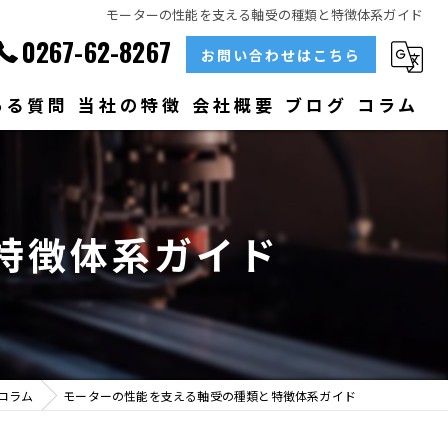
モーターの性能を支える軸受の種類と特徴体系ガイド
0267-62-8267
お問い合わせはこちら
ある質問
当社の特徴
会社概要
ブログ
コラム
部品
ベアリング
特徴体系ガイド
大型
メンテナンス
販売
コラム
モーターの性能を支える軸受の種類と特徴体系ガイド