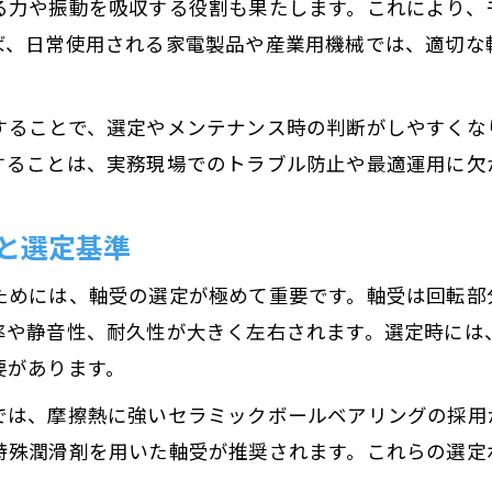
る力や振動を吸収する役割も果たします。これにより、
主要なモーター軸受種類と特徴を比較
ば、日常使用される家電製品や産業用機械では、適切な
モーター軸受種類ごとの選定ポイント解説
用途別モーター軸受選びで抑えるべき点
することで、選定やメンテナンス時の判断がしやすくな
ベアリングと軸受の種類の違いを理解する
することは、実務現場でのトラブル防止や最適運用に欠
軸受ユニット活用でモーター性能を最適化
と選定基準
耐久性を高めるモーター軸受の潤滑管理
モーター軸受の潤滑管理で寿命を延ばす方法
ためには、軸受の選定が極めて重要です。軸受は回転部
グリス潤滑とオイル潤滑の基本を押さえる
率や静音性、耐久性が大きく左右されます。選定時には
モーター軸受グリス選定時の注意点まとめ
要があります。
潤滑状態の管理が故障リスクを大きく低減
では、摩擦熱に強いセラミックボールベアリングの採用
モーター軸受オイル使用時の効果的管理法
特殊潤滑剤を用いた軸受が推奨されます。これらの選定
。
グリスとオイルで変わる軸受潤滑の違い