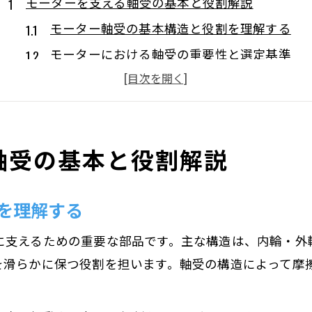
モーターを支える軸受の基本と役割解説
モーター軸受の基本構造と役割を理解する
モーターにおける軸受の重要性と選定基準
モーター軸受の寿命に影響する要素とは
軸受とベアリングの違いと使い分け
モーター用軸受の用途ごとの特徴整理
軸受の基本と役割解説
軸受構造から見るモーター性能の進化
モーター軸受構造が性能に与える影響
を理解する
モーター軸受け構造の進化と最新の傾向
軸受部分の材質選びがモーター性能を左右
に支えるための重要な部品です。主な構造は、内輪・外
モーター軸受構造の違いと適用例を解説
を滑らかに保つ役割を担います。軸受の構造によって摩
ベアリング構造の工夫がもたらす静音性
モーター軸受の種類と選定時の重要ポイント