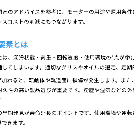
モーター軸受グリスとオイルの特徴比較
門家のアドバイスを参考に、モーターの用途や運用条件
グリス潤滑が適するモーター運用ケース
ンスコストの削減にもつながります。
オイル潤滑採用時の利点と注意点を解説
要素とは
モーター軸受グリスアップのポイント整理
潤滑法の違いが軸受性能に及ぼす影響
には、潤滑状態・荷重・回転速度・使用環境の4点が挙
摩耗と故障を防ぐ軸受メンテナンスの極意
縮してしまいます。適切なグリスやオイルの選定、定期
モーター軸受メンテナンスの基礎知識を学ぶ
が加わると、転動体や軌道面に損傷が発生します。また
摩耗を抑えるモーター軸受点検のコツ
耐久性の高い製品選びが重要です。粉塵や湿気などの外
モーター軸受の故障予防最前線の実践法
す。
グリス注油タイミングと適量の目安
の早期発見が寿命延長のポイントです。使用環境や運転
メンテナンスで軸受寿命と性能を最大化
現できます。