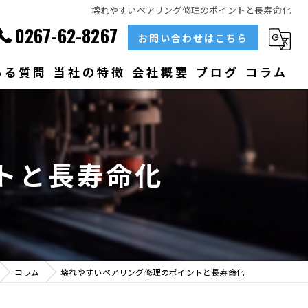
壊れやすいベアリング修理のポイントと長寿命化
0267-62-8267
お問い合わせはこちら
ある質問
当社の特徴
会社概要
ブログ
コラム
部品
ベアリング
トと長寿命化
大型
メンテナンス
販売
コラム
壊れやすいベアリング修理のポイントと長寿命化