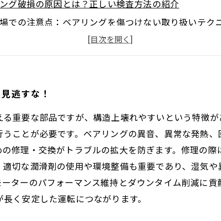
ング破損の原因とは？正しい検査方法の紹介
場での注意点：ベアリングを傷つけない取り扱いテク
化の秘訣！ベアリングメンテナンスと環境最適化のポ
ング修理でモーター性能UP！ダウンタイム削減の成功
が教えるベアリング寿命を延ばす日常ケア方法
を見逃すな！
すいベアリング修理の要点と最新メンテナンス術まと
える重要な部品ですが、構造上壊れやすいという特徴が
行うことが必要です。ベアリングの異音、異常な発熱、
めの修理・交換がトラブルの拡大を防ぎます。修理の際
、適切な潤滑剤の使用や環境整備も重要であり、湿気や
モーターのパフォーマンス維持とダウンタイム削減に貢
が長く安定した運転につながります。