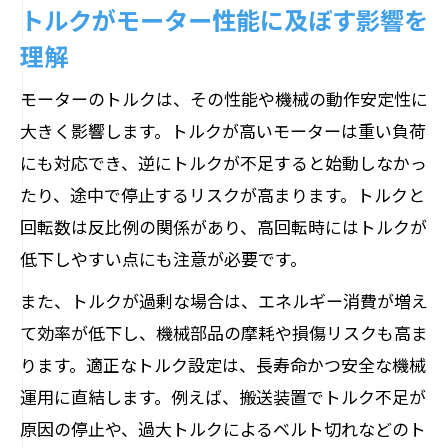
モーターのトルク特性比較で選定ミスを
トルクがモーター性能に及ぼす影響を
防ぐ
理解
トルク特性と回転数の関係を深堀り解説
モーターのトルクは、その性能や機械の動作安定性に
制御方法で変わるモーター性能の実際
大きく影響します。トルクが高いモーターは重い負荷
モーターのトルク制御が性能に与える影
にも対応でき、逆にトルクが不足すると始動しなかっ
響
たり、途中で停止するリスクが高まります。トルクと
電流制御でモーターのトルクを最適化す
回転数は反比例の関係があり、高回転時にはトルクが
る方法
低下しやすい点にも注意が必要です。
トルク制御方式ごとの特徴と選び方を解
また、トルクが過剰な場合は、エネルギー消費が増え
説
て効率が低下し、機械部品の摩耗や損傷リスクも高ま
モーター制御でトルク特性を最大限引き
ります。適正なトルク設定は、長寿命かつ安全な機械
出す
運用に直結します。例えば、搬送装置でトルク不足が
回転数制御とトルク制御の違いを実例で
原因の停止や、過大トルクによるベルト切れなどのト