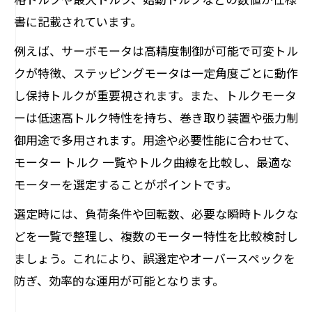
を探る
書に記載されています。
高トルクモーターが必要な用途と選定基
例えば、サーボモータは高精度制御が可能で可変トル
準
クが特徴、ステッピングモータは一定角度ごとに動作
小型高トルクモーターの活用シーンと注
し保持トルクが重要視されます。また、トルクモータ
意点
ーは低速高トルク特性を持ち、巻き取り装置や張力制
高トルクモーター選びで押さえたいポイ
御用途で多用されます。用途や必要性能に合わせて、
ント
モーター トルク 一覧やトルク曲線を比較し、最適な
トルク特性を理解するための秘訣とは
モーターを選定することがポイントです。
モーターのトルク特性をグラフで読み取
選定時には、負荷条件や回転数、必要な瞬時トルクな
る方法
どを一覧で整理し、複数のモーター特性を比較検討し
トルク曲線からわかるモーターの動作傾
ましょう。これにより、誤選定やオーバースペックを
向
防ぎ、効率的な運用が可能となります。
トルク特性を応用した効率的な機械設計