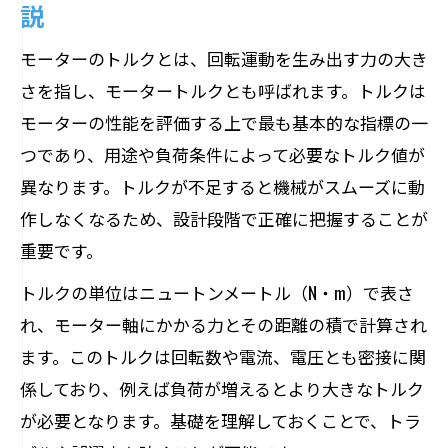
説
回転数とトルクの関係を徹底解明
モーターの回転数とトルクの基本的な関
モーターのトルクとは、回転運動を生み出す力の大き
係性
さを指し、モータートルクとも呼ばれます。トルクは
トルクと回転数のバランスが性能を左右
モーターの性能を評価する上で最も基本的な指標の一
する理由
つであり、用途や負荷条件によって必要なトルク値が
異なります。トルクが不足すると機械がスムーズに動
モーターのトルク曲線が示す回転数の特
作しなくなるため、設計段階で正確に把握することが
徴
重要です。
回転数変化によるモーターのトルク制御
方法
トルクの単位はニュートンメートル（N・m）で表さ
モーターの回転数とトルク一覧で実例比
れ、モーター軸にかかる力とその距離の積で計算され
較
ます。このトルクは回転数や電流、電圧とも密接に関
係しており、例えば負荷が増えるとより大きなトルク
必要トルク計算の手順と実例紹介
が必要となります。基礎を理解しておくことで、トラ
モーターの必要トルク計算式の基本を解