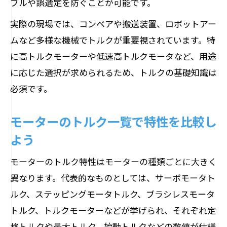
ブルや誤選定を防ぐことが可能です。
説
実際の現場では、コンベアや搬送装置、ロボットアー
モーターのトルク計算に役立つ実践的な
ムなど多様な機械でトルクが重要視されています。特
手順
に高トルクモーターや低速高トルクモータなど、用途
モーターのトルク計算で注意すべきポイ
に応じた選択が求められるため、トルクの基礎知識は
ント
必須です。
電流とトルクの関係が計算に与える影響
とは
モーターのトルク一覧で特性を比較し
モーターの必要トルクを実例で具体的に
よう
算出
モーターのトルク特性はモーターの種類ごとに大きく
高トルクモーターの特徴と用途に迫る
異なります。代表的なものとしては、サーボモータト
高トルクモーターの主な特徴と強みを解
ルク、ステッピングモータトルク、ブラシレスモータ
説
トルク、トルクモーターなどが挙げられ、それぞれ定
モーターのトルクが高い場合のメリット
格トルクや最大トルク、始動トルクなどの数値が仕様