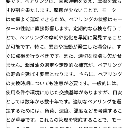
要です。ベアリングは、回転運動を支え、摩擦を減ら
トラブルシューティング：故障したベアリン
す役割を果たします。摩擦が少ないことで、モーター
グのサインに注意
は効率よく運転できるため、ベアリングの状態はモー
未来に向けて：最新技術で進化するベアリン
ターの性能に直接影響します。定期的な点検を行うこ
グ管理
とで、ベアリングの摩耗や劣化を早期に発見すること
が可能です。特に、異音や振動が発生した場合は、す
ぐに点検を行うべきです。また、適切な潤滑も欠かせ
ません。潤滑油の選定や定期的な補充が、ベアリング
の寿命を延ばす要素となります。 さらに、ベアリング
の交換時期についても注意が必要です。一般的には、
使用条件や環境に応じた交換基準がありますが、目安
としては数年から数十年です。適切なベアリングを選
定するためには、負荷、速度、温度などを考慮するこ
とが重要です。これらの管理を徹底することで、モー