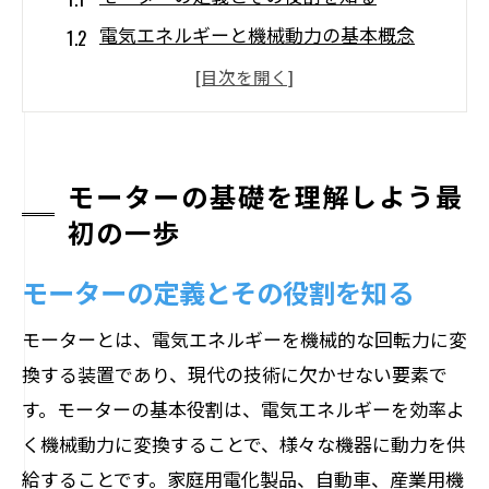
電気エネルギーと機械動力の基本概念
歴史から見るモーターの進化
モーターの基本部品と構造
初心者におすすめするモーター学習法
モーターの基礎を理解しよう最
日常生活におけるモーターの具体例
初の一歩
ステーターとローターが織り成す電気エネル
ギーの変換
モーターの定義とその役割を知る
ステーターとローターの役割とは
モーターとは、電気エネルギーを機械的な回転力に変
電磁誘導の原理とその応用
換する装置であり、現代の技術に欠かせない要素で
各部品の協働で生まれる動力
す。モーターの基本役割は、電気エネルギーを効率よ
モーターの効率を左右する要因
く機械動力に変換することで、様々な機器に動力を供
モーターの回転運動のメカニズム
給することです。家庭用電化製品、自動車、産業用機