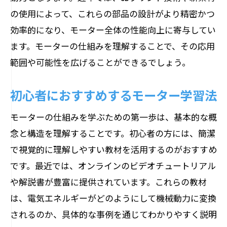
モーター技術を生かした新ビジネス
の使用によって、これらの部品の設計がより精密かつ
産業界の課題とモーターの貢献
効率的になり、モーター全体の性能向上に寄与してい
ます。モーターの仕組みを理解することで、その応用
モーターの理解が広げる私たちの生活の選択
範囲や可能性を広げることができるでしょう。
肢
生活スタイルに合ったモーターの選び方
初心者におすすめするモーター学習法
モーター技術を取り入れた革新的ライフ
スタイル
モーターの仕組みを学ぶための第一歩は、基本的な概
念と構造を理解することです。初心者の方には、簡潔
モーター利用で変わる生活の質
で視覚的に理解しやすい教材を活用するのがおすすめ
持続可能な生活を支えるモーターの役割
です。最近では、オンラインのビデオチュートリアル
異なる文化におけるモーター利用の多様
や解説書が豊富に提供されています。これらの教材
性
は、電気エネルギーがどのようにして機械動力に変換
未来のモーター技術が描くライフスタイ
されるのか、具体的な事例を通じてわかりやすく説明
ル