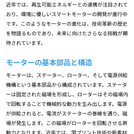
カニズム
近年では、再生可能エネルギーとの連携が注目されて
エネルギー変換の基礎理論
おり、環境に優しいスマートモーターの開発が進行中
さまざまなエネルギー変換技術
です。このようなモーターの進化は、技術革新の歴史
を物語るものであり、未来に向けたさらなる挑戦が期
モーターの効率化技術の現状
待されています。
電気エネルギーの持続可能な活用法
モーターの動力伝達の未来像
モーターの基本部品と構造
エネルギー変換を支える科学と技術
モーターは、ステーター、ローター、そして電源供給
モーターが拓く産業界の未来とその可能性
機構という基本部品から構成されています。ステータ
産業革命を支えるモーターの威力
ーは固定された磁場を形成し、ローターはその磁場内
新たな産業分野におけるモーターの可能
で回転することで機械的な動力を生み出します。電源
性
が供給されると、電流がステーターの巻線を通り、磁
グローバル市場におけるモーターの役割
場が発生します。この磁場がローターを回転させる原
産業用モーターの最新動向
動力となります。近年では、3Dプリント技術や新素材