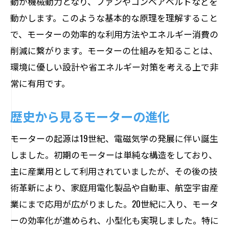
動が機械動力となり、ファンやコンベアベルトなどを
エコライフを支えるモーター技術
動かします。このような基本的な原理を理解すること
モーターを利用した趣味と活動
で、モーターの効率的な利用方法やエネルギー消費の
削減に繋がります。モーターの仕組みを知ることは、
家庭でのモーター使用の安全性
環境に優しい設計や省エネルギー対策を考える上で非
モーターの仕組みを学ぶことで見えてくる新
常に有用です。
たな視点
モーター理解の重要性とは
歴史から見るモーターの進化
新しい発見がもたらす知識の広がり
モーターの起源は19世紀、電磁気学の発展に伴い誕生
モーター学習がもたらすキャリアアップ
しました。初期のモーターは単純な構造をしており、
異業種間でのモーター応用
主に産業用として利用されていましたが、その後の技
教育現場でのモーターの活用法
術革新により、家庭用電化製品や自動車、航空宇宙産
モーターの理解が社会に与える影響
業にまで応用が広がりました。20世紀に入り、モータ
電気エネルギーを機械動力に変える革新のメ
ーの効率化が進められ、小型化も実現しました。特に