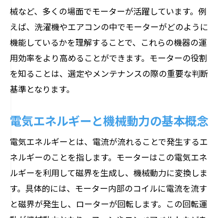
トラブルシューティング：ステーターと
械など、多くの場面でモーターが活躍しています。例
ローター
えば、洗濯機やエアコンの中でモーターがどのように
意外と知らないモーターの最新技術トレンド
機能しているかを理解することで、これらの機器の運
最新のモーター技術を追う
用効率をより高めることができます。モーターの役割
を知ることは、選定やメンテナンスの際の重要な判断
エネルギー効率を高める革新技術
基準となります。
モーターのデジタル化とその影響
環境に優しいモーター技術とは
電気エネルギーと機械動力の基本概念
産業界に革命をもたらす技術革新
電気エネルギーとは、電流が流れることで発生するエ
未来を担う次世代モーター
ネルギーのことを指します。モーターはこの電気エネ
日常生活に溶け込むモーターその恩恵を探る
ルギーを利用して磁界を生成し、機械動力に変換しま
家電製品に潜むモーターの役割
す。具体的には、モーター内部のコイルに電流を流す
交通手段とモーターの関係性
と磁界が発生し、ローターが回転します。この回転運
モーターが実現する快適な生活