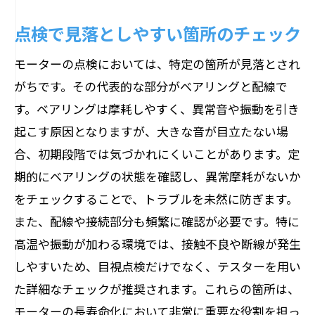
メンテナンスの効率化を図る方法
点検で見落としやすい箇所のチェック
効果を実感するメンテナンス成功事例
プロフェッショナルメンテナンスの導入
モーターの点検においては、特定の箇所が見落とされ
モーター寿命の延長に成功した事例
がちです。その代表的な部分がベアリングと配線で
実践的メンテナンスが生む経済効果
す。ベアリングは摩耗しやすく、異常音や振動を引き
起こす原因となりますが、大きな音が目立たない場
あなたの機器を最適に保つための定期点検の
合、初期段階では気づかれにくいことがあります。定
提案
期的にベアリングの状態を確認し、異常摩耗がないか
点検プロセスの見直しとその成果
をチェックすることで、トラブルを未然に防ぎます。
専門家による点検プログラムの構築
また、配線や接続部分も頻繁に確認が必要です。特に
機器特性に合わせた点検方法の提案
高温や振動が加わる環境では、接触不良や断線が発生
点検後のフォローアップの重要性
しやすいため、目視点検だけでなく、テスターを用い
点検計画のコスト効果分析
た詳細なチェックが推奨されます。これらの箇所は、
新しい点検技術の導入とその効果
モーターの長寿命化において非常に重要な役割を担っ