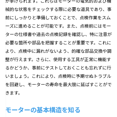
が挙げられます。これらはモーターの電気的および機
モーターの使用環境に応じたスケジュー
械的な状態をチェックする際に必要な道具であり、事
ル作成
前にしっかりと準備しておくことで、点検作業をスム
点検頻度を決める要因とその分析
ーズに進めることが可能です。また、点検前にはモー
効果的な点検記録の管理法
ターの仕様書や過去の点検記録を確認し、特に注意が
年間スケジュールの作成と見直し法
必要な箇所や部品を把握することが重要です。これに
スケジュール遵守のための社内教育
より、点検中に漏れがないよう、的確な部品交換や調
整が行えます。さらに、使用する工具が正常に機能す
点検計画の継続的改善の方法
るかどうか、事前にテストしておくことも忘れずに行
モーターの安定稼働を支える温度と振動のモ
いましょう。これにより、点検時に予期せぬトラブル
ニタリング
を回避し、モーターの寿命を最大限に延ばすことがで
効果的な温度管理のポイント
きます。
振動測定機器の選び方と使い方
モニタリングデータの分析技術
モーターの基本構造を知る
異常発生時の迅速な対応策