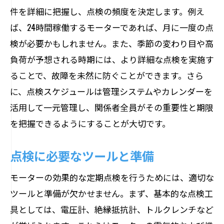
ベアリングの摩耗を防ぐ具体的方法
件を詳細に把握し、点検の頻度を決定します。例え
異常監視による予防メンテナンスの重要
ば、24時間稼働するモーターであれば、月に一度の点
性
検が必要かもしれません。また、季節の変わり目や高
モーターの効率を維持するためのメンテナン
負荷が予想される時期には、より詳細な点検を実施す
ス技術
ることで、故障を未然に防ぐことができます。さら
日常的なクリーニングとその効果
に、点検スケジュールは管理システムやカレンダーを
活用して一元管理し、関係者全員がその重要性と期限
給油の適切なタイミングと方法
を把握できるようにすることが大切です。
コネクションの緩みを防ぐチェック法
熱伝導効率を高める方法
点検に必要なツールと準備
定期的な負荷試験の重要性
モーターの効果的な定期点検を行うためには、適切な
最新のメンテナンステクノロジーの活用
ツールと準備が欠かせません。まず、基本的な点検工
定期点検スケジュールの重要性とその設定方
具としては、電圧計、絶縁抵抗計、トルクレンチなど
法