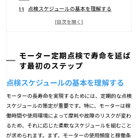
点検スケジュールの基本を理解する
点検に必要なツールと準備
モーターの基本構造を知る
点検で見落としやすい箇所のチェック
点検時に発生する問題の事前対策
モーター定期点検で寿命を延ば
す最初のステップ
効果的な点検のためのチームワーク
摩耗と劣化を防ぐモーターの異常監視方法と
点検スケジュールの基本を理解する
は
モーターの長寿命を実現するためには、定期的な点検
異常音の早期発見と対策法
スケジュールの策定が重要です。特に、モーターは稼
熱異常の兆候を見逃さない方法
働時間や使用環境によって摩耗や故障のリスクが変わ
振動分析で潜在的な問題を見つける
るため、それに応じた柔軟なスケジュールを組むこと
電流測定による異常検出技術
が求められます。まず、モーターの使用頻度と稼働条