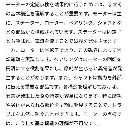
モーターの定期点検を効果的に行うためには、まずそ
温度と振動の相関を理解する
の基本構造を理解することが重要です。モーターは主
モニタリングシステムの導入とその利点
に、ステーター、ローター、ベアリング、シャフトな
点検の秘訣でトラブルを未然に防ぐ方法
どの部品から構成されています。ステーターは固定子
トラブル事例から学ぶ予防策
とも呼ばれ、電流を流すことで磁界を発生させます。
点検結果を活かした改善施策
一方、ローターは回転子であり、この磁界によって回
転運動を実現します。ベアリングはローターの回転を
モーター専門家のアドバイス活用法
円滑にする役割を果たし、摩耗が生じると異常音が発
コミュニケーションの重要性とその方法
生することがあります。また、シャフトは動力を外部
トラブルシューティングの基礎
に伝える重要な部品です。各構造を理解しておけば、
実際のトラブルから得た教訓
異常が発生した際の特定が容易になります。特に摩耗
実践的なメンテナンスがもたらすモーターの
や劣化が見られる部位を早期に発見することで、トラ
長寿命化
ブルを未然に防ぐことができます。モーターの点検で
日々のメンテナンスチェックリスト作成
は、こうした基本構造の理解が不可欠です。