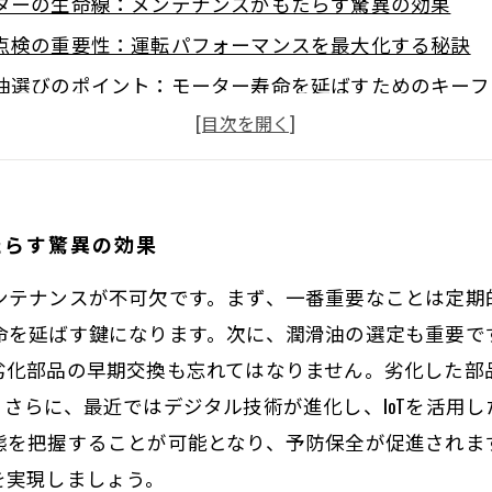
ターの生命線：メンテナンスがもたらす驚異の効果
点検の重要性：運転パフォーマンスを最大化する秘訣
油選びのポイント：モーター寿命を延ばすためのキーフ
部品の見極め：早期発見がもたらすコスト削減
術の導入：業界の未来とモーター長寿命化の展望
ガイド：最適なメンテナンスプランを立てる方法
たらす驚異の効果
ターを守る知恵：長寿命化の秘密をあなたの手に
ンテナンスが不可欠です。まず、一番重要なことは定期
命を延ばす鍵になります。次に、潤滑油の選定も重要で
劣化部品の早期交換も忘れてはなりません。劣化した部
さらに、最近ではデジタル技術が進化し、IoTを活用
態を把握することが可能となり、予防保全が促進されま
を実現しましょう。