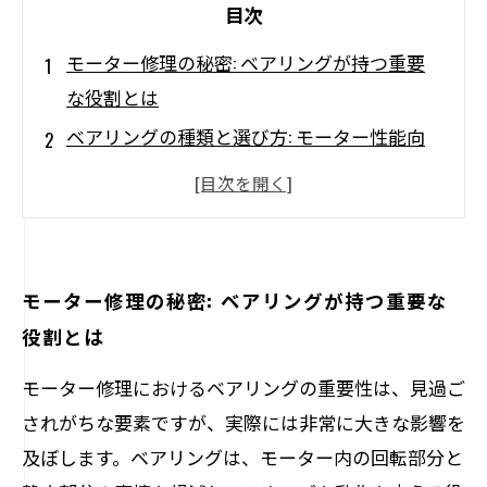
目次
モーター修理の秘密: ベアリングが持つ重要
な役割とは
ベアリングの種類と選び方: モーター性能向
上の鍵
見逃せない！ベアリングの不具合が引き起こ
すモーター故障
定期メンテナンスでモーターを守る: ベアリ
モーター修理の秘密: ベアリングが持つ重要な
ングの点検方法
役割とは
実際の修理事例から学ぶ! ベアリング改善が
モーター修理におけるベアリングの重要性は、見過ご
もたらした変化
されがちな要素ですが、実際には非常に大きな影響を
モーター修理成功の秘訣: ベアリングを活用
及ぼします。ベアリングは、モーター内の回転部分と
する方法