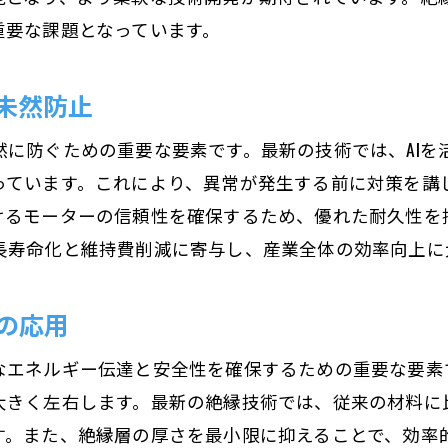
重要な課題となっています。
摩耗を防ぐための絶縁設計のポイント
長寿命化を実現する絶縁メンテナンス手法
未然防止
高信頼性を支える絶縁技術の進化
費用対効果の高い絶縁技術の導入例
然に防ぐための重要な要素です。最新の技術では、AIを
モーターの寿命を延ばすための絶縁技術の活用
っています。これにより、異常が発生する前に対策を講
けるモーターの信頼性を確保するため、優れた耐久性を
長寿命化と維持費削減に寄与し、産業全体の効率向上に
の応用
なエネルギー伝達と安全性を確保するための重要な要素
大きく左右します。最新の絶縁技術では、従来の材料に
す。また、絶縁層の厚さを最小限に抑えることで、効率