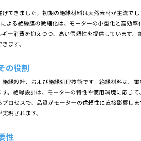
モーター絶縁における定期メンテナンスの必要
遂げてきました。初期の絶縁材料は天然素材が主流でし
絶縁技術が社会に与える影響
ーによる絶縁膜の微細化は、モーターの小型化と高効率
ナノテクノロジーが変えるモーター絶縁の未来
ルギー消費を抑えつつ、高い信頼性を提供しています。
ナノテクノロジーの導入による絶縁の強化
できます。
革新的コーティング技術の応用とその効果
ナノ素材がもたらすモーター絶縁の革命
その役割
未来のモーター絶縁技術とその可能性
、絶縁設計、および絶縁処理技術です。絶縁材料は、電
ナノテクノロジーとモーター設計の融合
ます。絶縁設計は、モーターの特性や使用環境に応じて
現代産業におけるナノ絶縁技術の重要性
るプロセスで、品質がモーターの信頼性に直接影響しま
モーターの安全性を高める絶縁検査の重要性
が実現されます。
絶縁検査がモーター安全性に与える影響
定期的な絶縁チェックの手法とその重要性
要性
絶縁検査を行う際のポイントと注意点