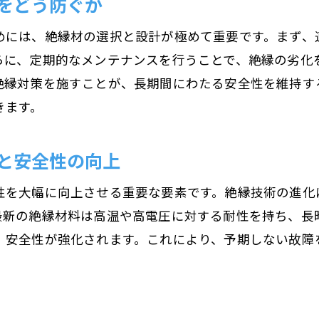
をどう防ぐか
モーター絶縁の進化—新素材とその利点
新素材がもたらすモーター絶縁の革新
めには、絶縁材の選択と設計が極めて重要です。まず、
最新の絶縁材料による耐熱性と耐電圧性の向上
らに、定期的なメンテナンスを行うことで、絶縁の劣化
絶縁対策を施すことが、長期間にわたる安全性を維持す
軽量化を実現する新たな絶縁技術
きます。
環境に優しい絶縁素材の導入
産業界における新素材の適用例
と安全性の向上
未来のモーター絶縁に求められる特性
意外と知らないモーター絶縁の役割と効果
性を大幅に向上させる重要な要素です。絶縁技術の進化
最新の絶縁材料は高温や高電圧に対する耐性を持ち、長
モーター絶縁が果たす意外な役割
、安全性が強化されます。これにより、予期しない故障
絶縁がもたらすエネルギー効率の向上
日常でのモーター絶縁の重要性
絶縁の効果を最大限に引き出す使用法