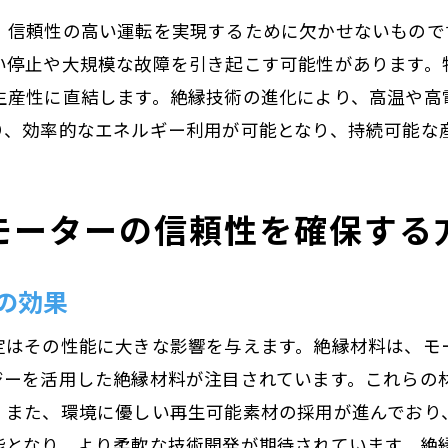
、信頼性の高い運転を実現するために欠かせないもので
最新の検査技術とその適用事例
い停止や大規模な故障を引き起こす可能性があります。
モーター故障を未然に防ぐ検査手法
生産性に直結します。絶縁技術の進化により、高温や高
安全性を確保するための絶縁検査のプロセス
り、効率的なエネルギー利用が可能となり、持続可能な
モーター絶縁がもたらす産業への影響と展望
絶縁技術がもたらす産業界の変化
モーターの信頼性を確保する
未来の産業におけるモーター絶縁の役割
グローバル市場における絶縁技術のトレンド
の効果
産業成長を促進する絶縁技術の可能性
モーター絶縁がもたらす環境への影響
定はその性能に大きな影響を与えます。絶縁材料は、モ
持続可能な産業発展に向けた絶縁技術の応用
ジーを活用した絶縁材料が注目されています。これらの
絶縁技術でモーターの耐久性を向上させる秘訣
。また、環境に優しい再生可能素材の採用が進んでおり
耐久性を高める絶縁技術の選択基準
能となり、より柔軟な技術開発が期待されています。絶