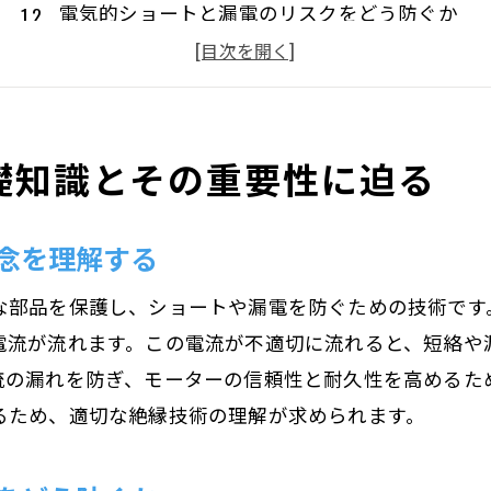
電気的ショートと漏電のリスクをどう防ぐか
モーター絶縁がもたらす効率性と安全性の向上
絶縁技術の歴史と進化をたどる
モーター絶縁の基本構成要素とその役割
礎知識とその重要性に迫る
産業におけるモーター絶縁の重要性
最新の絶縁技術でモーターの信頼性を確保する方法
念を理解する
革新的な絶縁材料の選び方とその効果
高性能絶縁技術によるトラブル未然防止
な部品を保護し、ショートや漏電を防ぐための技術です
モーター設計における絶縁技術の応用
電流が流れます。この電流が不適切に流れると、短絡や
モーターの耐久性を伸ばす絶縁技術の活用
流の漏れを防ぎ、モーターの信頼性と耐久性を高めるた
るため、適切な絶縁技術の理解が求められます。
実際の事例から学ぶ絶縁技術の成功例
絶縁技術がもたらすコスト削減効果