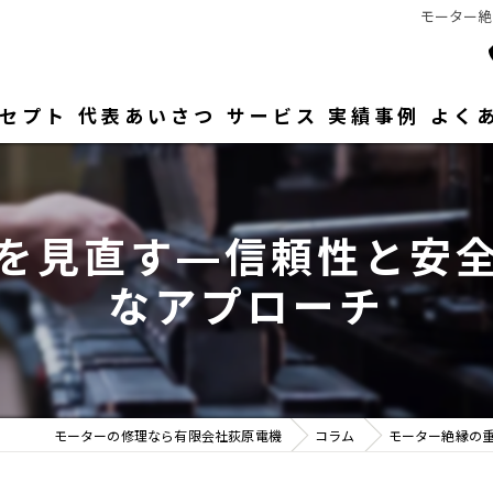
モーター絶
セプト
代表あいさつ
サービス
実績事例
よく
を見直す—信頼性と安
なアプローチ
モーターの修理なら有限会社荻原電機
コラム
モーター絶縁の