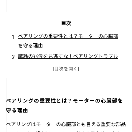
目次
ベアリングの重要性とは？モーターの心臓部
を守る理由
摩耗の兆候を見逃すな！ベアリングトラブル
の初期サイン
実践編：ベアリング修理のステップバイステ
ップガイド
器具とテクニック：成功するベアリング修理
ベアリングの重要性とは？モーターの心臓部を
の要素
守る理由
修理後の効果を実感！モーター稼働率向上の
ベアリングはモーターの心臓部とも言える重要な部品
秘訣