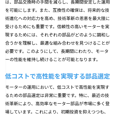
は、部品交換時の手間を減らし、長期間安定した運用
トラブルを防ぐ部品選定の秘訣
を可能にします。また、互換性の確保は、将来的な技
プロが推奨する最新部品の特徴
術進化への対応力を高め、技術革新の恩恵を最大限に
受けるためにも重要です。信頼性の高いモーターを実
モーターの寿命を左右する最新部品トレンド
現するためには、それぞれの部品がどのように調和し
耐久性を高める新素材の採用
合うかを理解し、最適な組み合わせを見つけることが
メンテナンスフリーを目指す部品開発
必要です。このようにして、長期間にわたり、モータ
環境に配慮した持続可能な部品の選択
ーの性能を維持し続けることが可能となります。
寿命を延ばすための予防保全用部品
市場で注目される革新的部品とは
低コストで高性能を実現する部品選定
未来のモーターを支える部品技術
モーターの運用において、低コストで高性能を実現す
モーターの性能を引き出すための部品選びガ
るための部品選定は非常に重要です。特に、最近の技
イド
術革新により、高効率なモーター部品が市場に多く登
性能最大化のための部品選びの秘訣
場しています。これにより、初期投資を抑えつつも、