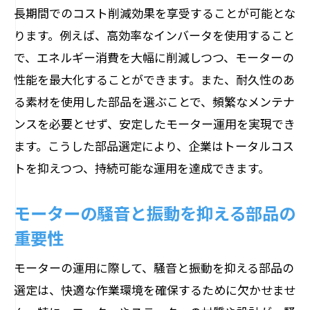
エネルギー効率を高める部品の選び方
長期間でのコスト削減効果を享受することが可能とな
パフォーマンス向上のための部品選定
ります。例えば、高効率なインバータを使用すること
で、エネルギー消費を大幅に削減しつつ、モーターの
動作環境に応じた適切な部品選び
性能を最大化することができます。また、耐久性のあ
長期的な性能維持を実現する選定方法
る素材を使用した部品を選ぶことで、頻繁なメンテナ
モーター特性に適した部品の見つけ方
ンスを必要とせず、安定したモーター運用を実現でき
防塵・防水性能を持つモーター部品の重要性
ます。こうした部品選定により、企業はトータルコス
環境条件に対応する部品選び
トを抑えつつ、持続可能な運用を達成できます。
防塵・防水機能がもたらす部品の寿命延
長
モーターの騒音と振動を抑える部品の
耐久性を向上させる防塵・防水技術
重要性
特定環境での使用に適した部品
モーターの運用に際して、騒音と振動を抑える部品の
防塵・防水性能が必要な理由
選定は、快適な作業環境を確保するために欠かせませ
信頼性を確保するための選定基準