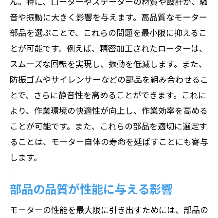
ん。特に、ローターやステーターの材質や設計が、騒
信頼性を高めるモーター部品の選び方
音や振動に大きく影響を与えます。高品質なモーター
品質保証がもたらす信頼性の向上
部品を選ぶことで、これらの問題を最小限に抑えるこ
とが可能です。例えば、精密加工されたローターは、
保証期間で選ぶ安心の部品選定
スムーズな回転を実現し、振動を低減します。また、
実績あるメーカーの部品を選ぶ理由
防振ゴムやサイレンサーなどの部品を組み合わせるこ
市場での評価が高い部品の基準
とで、さらに静音性を高めることができます。これに
長期使用に耐えるための部品選び
より、作業環境の快適性が向上し、作業効率を高める
信頼性を追求した最新部品の特徴
ことが可能です。また、これらの部品を適切に選定す
ることは、モーター自体の寿命を延ばすことにも寄与
します。
部品の品質が性能に与える影響
モーターの性能を最大限に引き出すためには、部品の