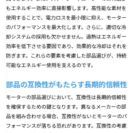
革新技術が市場にもたらす影響
もエネルギー効率に直接影響します。高性能な素材を
初心者必見のモーター部品選びの基本
使用することで、電力ロスを最小限に抑え、モーター
モーターの基礎知識と部品選びの関係
のパフォーマンスを最大化します。さらに、適切な冷
初心者向けの部品選定ポイント
却システムの採用も欠かせません。過熱はエネルギー
効率を低下させる要因であり、効果的な冷却はそれを
モーター用途別の部品選定ガイド
防ぎます。これらの要素を考慮した部品選びが、持続
部品のメンテナンスと管理の基本
可能なエネルギー使用を支えるのです。
コストと品質のバランスを考慮した選定
選び方を誤らないための注意点
部品の互換性がもたらす長期的信頼性
プロが教えるモーター部品選定のポイント
モーターの部品選びにおいて、互換性は長期的信頼性
プロが選ぶ信頼性の高い部品
を確保するための鍵となります。異なるメーカーの部
長寿命を実現する部品選定法
品を組み合わせる場合、互換性がないとモーターのパ
特定用途における最適な部品の選び方
フォーマンスが落ちる恐れがあります。互換性の考慮
高度な性能を求めるための選定基準