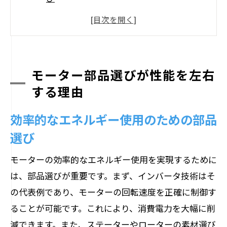
部品の互換性がもたらす長期的信頼性
低コストで高性能を実現する部品選定
モーターの騒音と振動を抑える部品の重
要性
モーター部品選びが性能を左右
部品の品質が性能に与える影響
する理由
最新技術を取り入れた部品のメリット
効率的なエネルギー使用のための部品
技術革新がもたらすモーター部品の変化
選び
AI活用によるモーター制御部品の進化
モーターの効率的なエネルギー使用を実現するために
次世代素材が実現する軽量化と耐久性
は、部品選びが重要です。まず、インバータ技術はそ
スマート機能を搭載したモーター部品
の代表例であり、モーターの回転速度を正確に制御す
エネルギー効率を高める新技術の登場
ることが可能です。これにより、消費電力を大幅に削
環境への配慮が求められる部品開発
減できます。また、ステーターやローターの素材選び