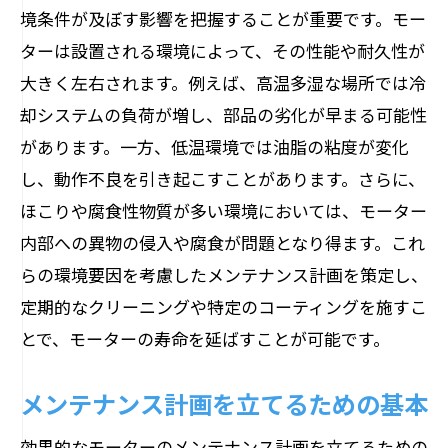
境条件が及ぼす影響を把握することが重要です。モー
持続可能な資源利用の推奨
ターは設置される環境によって、その性能や耐久性が
トータルコストの把握と管理
大きく左右されます。例えば、高温多湿な場所では冷
モーターを守るために知っておくべきメンテ
却システムの負荷が増し、部品の劣化が早まる可能性
ナンステクニック
があります。一方、低温環境では油脂の粘度が変化
軸受けの潤滑とその重要性
し、動作不良を引き起こすことがあります。さらに、
異常電流の検知と対策
ほこりや腐食性物質が多い環境においては、モーター
正しいモーターの取り扱い方法
内部への異物の侵入や腐食が問題となり得ます。これ
らの環境要因を考慮したメンテナンス計画を策定し、
多様な環境下での保護対策
定期的なクリーニングや特定のコーティングを施すこ
ベアリングの摩耗チェック
とで、モーターの寿命を延ばすことが可能です。
最新技術を活用したメンテナンス
モーターの健康を維持するための効果的なメ
メンテナンス計画を立てるための基本
ンテナンス手法
効果的なモーターのメンテナンス計画を立てるための