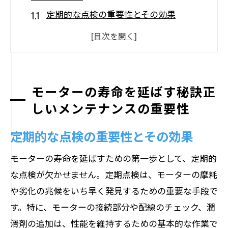
定期的な点検の重要性とその効果
摩耗部品の交換タイミングを見逃さない
環境条件が与えるモーターへの影響
メンテナンス計画を立てるための基本
オペレーターのトレーニングと教育
モーターの寿命を延ばす秘訣正
しいメンテナンスの重要性
故障予測のためのデータ分析手法
モーター性能を最大限に引き出すための具体
定期的な点検の重要性とその効果
的テクニック
モーターの寿命を延ばすための第一歩として、定期的
潤滑油の選定と定期的な交換法
な点検が欠かせません。定期点検は、モーターの摩耗
加熱や振動のモニタリングによる早期警
や劣化の兆候をいち早く発見するための重要な手段で
告
す。特に、モーターの接続部分や配線のチェック、潤
電子制御システムの活用法
滑剤の追加は、性能を維持するための基本的な作業で