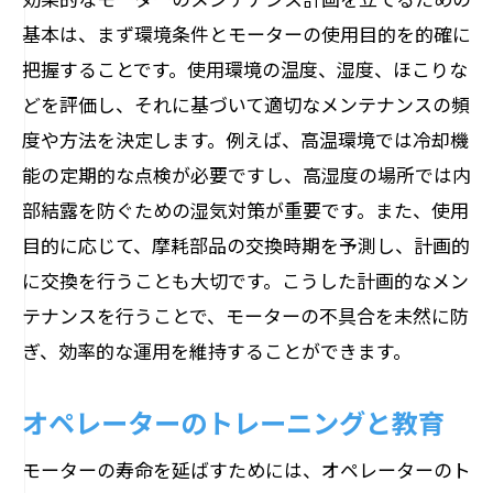
電気的ケーブルの点検方法
基本は、まず環境条件とモーターの使用目的を的確に
ベルトやチェーンの調整と管理
把握することです。使用環境の温度、湿度、ほこりな
空気流管理の最適化
どを評価し、それに基づいて適切なメンテナンスの頻
コア部分のクリーニング手法
度や方法を決定します。例えば、高温環境では冷却機
オーバーロードの防止策
能の定期的な点検が必要ですし、高湿度の場所では内
予防的メンテナンスの実践例
部結露を防ぐための湿気対策が重要です。また、使用
実践すべきモーター寿命延長のためのメンテ
目的に応じて、摩耗部品の交換時期を予測し、計画的
ナンス
に交換を行うことも大切です。こうした計画的なメン
テナンスを行うことで、モーターの不具合を未然に防
点検スケジュールの確立
ぎ、効率的な運用を維持することができます。
効果的なメンテナンスツールの選び方
予備部品の管理と準備
オペレーターのトレーニングと教育
定期的なメンテナンス教育の実施
モーターの寿命を延ばすためには、オペレーターのト
モーターの最適な保管方法