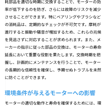
耗部品を適切な時期に交換することで、モーターの効
ケア方法
率が低下するのを防ぎ、さらには故障のリスクを減少
耐久性を高める材料の選び方
させることができます。特にベアリングやブラシなど
防塵・防湿対策の実施
の消耗品は、定期的なチェックが不可欠です。摩耗が
振動検知センサーの利用
進行すると振動や騒音が増加するため、これらの兆候
定期的な診断ツールの使用法
を見逃さずに対応することが求められます。また、メ
異常時の迅速な対応手順
ーカーの指示に従った部品の交換は、モーターの寿命
高性能フィルターの活用法
延長において重要な役割を果たします。交換時期を把
握し、計画的にメンテナンスを行うことで、モーター
経済性と信頼性を両立するモーターのメンテ
の長期的な信頼性を確保し、予期せぬトラブルを未然
ナンス戦略
に防ぐことができます。
長期的な視野に立った投資計画
コスト削減のためのベストプラクティス
環境条件が与えるモーターへの影響
効率化を目指した技術導入
モーターの適切な動作と寿命を確保するためには、環
メンテナンス契約の見直し方