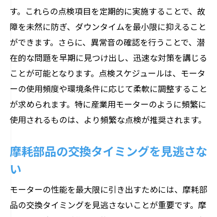
負荷のバランスと調整方法
す。これらの点検項目を定期的に実施することで、故
冷却システムの効率的利用
障を未然に防ぎ、ダウンタイムを最小限に抑えること
モーターの設置環境を最適化する方法
ができます。さらに、異常音の確認を行うことで、潜
効率的な運用を実現するためのメンテナンス
在的な問題を早期に見つけ出し、迅速な対策を講じる
の注意点
ことが可能となります。点検スケジュールは、モータ
計画保全と予防保全の違い
ーの使用頻度や環境条件に応じて柔軟に調整すること
が求められます。特に産業用モーターのように頻繁に
運用コストを削減するための工夫
使用されるものは、より頻繁な点検が推奨されます。
異常音の原因とその対策
電力効率を向上させるための手法
摩耗部品の交換タイミングを見逃さな
メンテナンス履歴の重要性
い
プロフェッショナルな診断サービスの活
モーターの性能を最大限に引き出すためには、摩耗部
用
品の交換タイミングを見逃さないことが重要です。摩
長期間にわたる信頼性確保のためのモーター