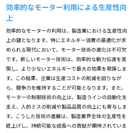
効率的なモーター利用による生産性向
製造工程の最適化に向けたモーター制御
上
エネルギー効率を高める最新のモーター技術
トレンド
効率的なモーターの利用は、製造業における生産性向
上の鍵となります。特にエネルギー消費の最適化が求
省エネ技術がもたらす産業革命
められる現代において、モーター技術の進化は不可欠
エネルギー効率向上のための革新的モー
です。新しいモーター技術は、効率的な動力伝達を実
ター
現し、より少ないエネルギーで最大の効果を発揮しま
最新技術で実現するエコモーターの未来
す。この結果、企業は生産コストの削減を図りなが
エネルギー節約の切り札となるモーター
ら、競争力を維持することが可能となります。また、
技術
モーターの制御技術の向上は、製造ラインの自動化を
効率的なエネルギー利用を促進するモー
支え、人的ミスの削減や製品品質の向上にも寄与しま
ター
す。こうした技術の進展は、製造業界全体の生産性を
モーター技術を活用したエネルギーコス
底上げし、持続可能な成長への貢献が期待されていま
ト削減