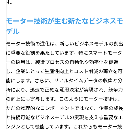
す。
産業用モーターの進化で変わるエネルギー管
理システム
モーター技術が生む新たなビジネスモ
新時代のエネルギー管理におけるモータ
デル
ーの役割
モーター技術の進化は、新しいビジネスモデルの創出
モーター技術が変革するスマートエネル
に重要な役割を果たしています。特にスマートモータ
ギーシステム
ーの採用は、製造プロセスの自動化や効率化を促進
エネルギー効率化を実現するモーター駆
し、企業にとって生産性向上とコスト削減の両立を可
動システム
能にします。さらに、リアルタイムデータの収集と分
エネルギー管理最適化に向けたモーター
析により、迅速で正確な意思決定が実現され、競争力
技術の応用
の向上にも寄与します。このようにモーター技術は、
モーターの進化がもたらす持続可能なエ
ただの物理的なコンポーネントではなく、企業の成長
ネルギー管理
と持続可能なビジネスモデルの実現を支える重要なエ
ンジンとして機能しています。これからもモーター技
次世代エネルギーシステムを支えるモー