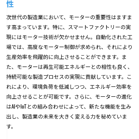
性
社会的責任を果たすためのモーターの革
次世代の製造業において、モーターの重要性はますま
新
す高まっています。特に、スマートファクトリーの実
グリーンテクノロジーとモーターの関係
現にはモーター技術が欠かせません。自動化された工
持続可能性を支えるモーターの進化
場では、高度なモーター制御が求められ、それにより
持続可能な社会を実現するモーター技術
生産効率を飛躍的に向上させることができます。ま
高精度モーター制御が実現する生産効率向上
た、モーターは再生可能エネルギーとの相性も良く、
の秘密
持続可能な製造プロセスの実現に貢献しています。こ
精密制御技術で変わる製造現場
れにより、環境負荷を低減しつつ、エネルギー効率を
高精度モーター制御がもたらす効率化
向上させることが可能です。さらに、モーターの進化
製造業界を変革するモーター制御技術
はAIやIoTとの組み合わせによって、新たな機能を生み
出し、製造業の未来を大きく変える力を秘めていま
高度なモーター制御の実現による生産性
す。
向上
モーター精度が支える産業の未来