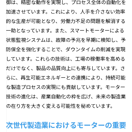
御は、精密な動作を実現し、プロセス全体の自動化を
クリーンエネルギーとモーターの相乗効
加速させています。これにより、人手を介さない効率
果
的な生産が可能となり、労働力不足の問題を解消する
エネルギー変換効率を高めるモーターの
一助となっています。また、スマートモーターによる
役割
状態監視システムは、故障の予兆を早期に検知し、予
新エネルギー時代におけるモーターの重
防保全を強化することで、ダウンタイムの削減を実現
要性
しています。これらの技術は、工場の稼働率を高める
だけでなく、製品の品質向上にも寄与しています。さ
環境に優しいモーター技術の最前線
らに、再生可能エネルギーとの連携により、持続可能
持続可能な発展を支えるモーター技術の最前
な製造プロセスの実現にも貢献しています。モーター
線
技術の進化は、産業自動化の枠を広げ、未来の製造業
持続可能な未来を築くためのモーター技
の在り方を大きく変える可能性を秘めています。
術
エコフレンドリーなモーター開発の重要
次世代製造業におけるモーターの重要
性