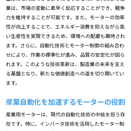
業は、市場の変動に素早く反応することができ、競争
スマートファクトリーの未来を形作るモ
力を維持することが可能です。また、モーターの効率
ーター
性が向上することで、エネルギー消費を抑えながら高
高精度モーターが実現する柔軟な生産ラ
い生産性を実現できるため、環境への配慮も期待され
イン
ます。さらに、自動化技術とモーター制御の組み合わ
AIとモーター技術の融合による新たな可
せにより、作業の標準化が進み、品質の安定化が図ら
能性
れます。このような技術革新は、製造業の未来を支え
効率化を追求するスマートファクトリー
る基盤となり、新たな価値創造への道を切り開いてい
のモーターロール
ます。
再生可能エネルギーとモーターの新たな融合
持続可能なエネルギー利用を支えるモー
産業自動化を加速するモーターの役割
ター
産業用モーターは、現代の自動化技術の中核を担う存
再生可能エネルギーの普及を促進するモ
在です。特に、インバータ技術を活用したモーター制
ーター技術