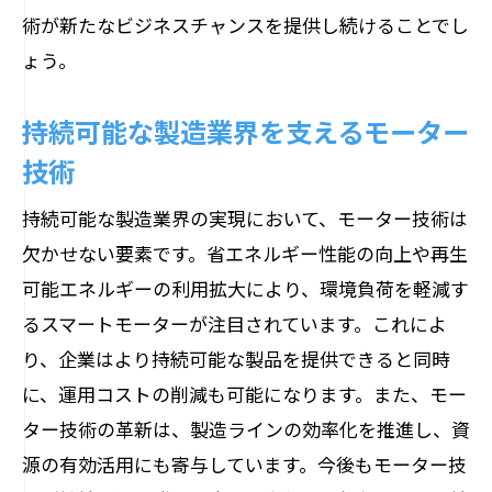
術が新たなビジネスチャンスを提供し続けることでし
ターの力
ょう。
未来の産業構造を形作るモーターの小型化と
軽量化
持続可能な製造業界を支えるモーター
小型化技術がもたらす産業の変革
技術
軽量モーターが拓く新しい産業の可能性
持続可能な製造業界の実現において、モーター技術は
モーターの小型化が生む新たなビジネス
欠かせない要素です。省エネルギー性能の向上や再生
チャンス
可能エネルギーの利用拡大により、環境負荷を軽減す
軽量化による産業応用の拡大
るスマートモーターが注目されています。これによ
フレキシブルな生産システムを支えるモ
り、企業はより持続可能な製品を提供できると同時
ーター
に、運用コストの削減も可能になります。また、モー
小型軽量モーターの最前線技術
ター技術の革新は、製造ラインの効率化を推進し、資
源の有効活用にも寄与しています。今後もモーター技