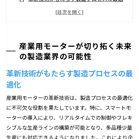
化
産業自動化を加速するモーターの役割
次世代製造業におけるモーターの重要性
効率的なモーター利用による生産性向上
産業用モーターが切り拓く未来
モーター技術が生む新たなビジネスモデ
の製造業界の可能性
ル
革新技術がもたらす製造プロセスの最
持続可能な製造業界を支えるモーター技
適化
術
モーター技術革新がスマートファクトリーに
産業用モーターの革新技術は、製造プロセスの最適化
与える影響
に不可欠な役割を果たしています。特に、スマートモ
スマートファクトリーを支える最新モー
ーターの導入により、リアルタイムでの制御やフレキ
ター技術
シブルな生産ラインの構築が可能となり、多品種少量
生産にも対応できるようになりました。これにより企
自動化とモーター技術のシナジー効果