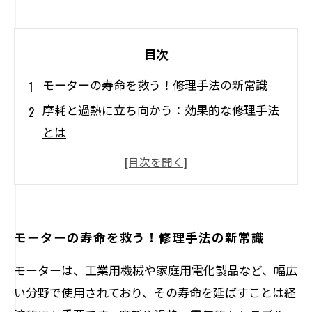
目次
モーターの寿命を救う！修理手法の新常識
摩耗と過熱に立ち向かう：効果的な修理手法
とは
電気的な問題の解決策：修理のプロが教える
秘訣
業界の実例から学ぶ：成功したモーター修理
のケーススタディ
モーターの寿命を救う！修理手法の新常識
定期メンテナンスの重要性：モーターを長持
モーターは、工業用機械や家庭用電化製品など、幅広
ちさせるために
い分野で使用されており、その寿命を延ばすことは経
知識と技術でモーター寿命を延ばす！実践ガ