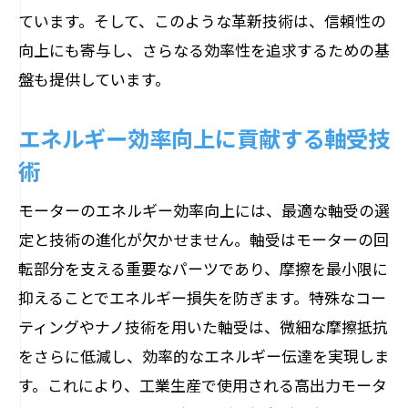
生産ラインにおける効率化の鍵となる軸
ています。そして、このような革新技術は、信頼性の
受
向上にも寄与し、さらなる効率性を追求するための基
盤も提供しています。
未来の生産技術を支える軸受の可能性
産業界のニーズに応える軸受の革新
エネルギー効率向上に貢献する軸受技
モーター技術の未来を切り開く軸受の役割
術
軸受革新がもたらすモーターの新たな地
平
モーターのエネルギー効率向上には、最適な軸受の選
定と技術の進化が欠かせません。軸受はモーターの回
持続可能な技術進化を支える軸受の重要
転部分を支える重要なパーツであり、摩擦を最小限に
性
抑えることでエネルギー損失を防ぎます。特殊なコー
次世代モーターに求められる軸受性能
ティングやナノ技術を用いた軸受は、微細な摩擦抵抗
モーターの未来を形作る軸受の先進技術
をさらに低減し、効率的なエネルギー伝達を実現しま
軸受改良が後押しする技術革新の波
す。これにより、工業生産で使用される高出力モータ
未来社会に貢献するモーター軸受の挑戦