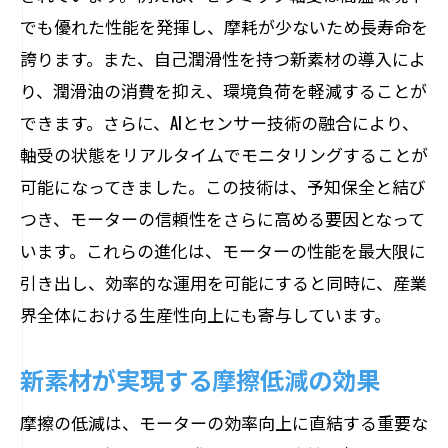
でも優れた性能を発揮し、摩耗が少ないため長寿命を
モーター軸受の改良が生む新たな産業機
誇ります。また、自己潤滑性を持つ新素材の導入によ
会
り、潤滑油の消費を抑え、環境負荷を軽減することが
スマート技術がもたらすモーターの未来
できます。さらに、AIとセンサー技術の融合により、
高度化する産業システムと軸受の役割
軸受の状態をリアルタイムでモニタリングすることが
新技術導入による競争力強化の可能性
可能になってきました。この技術は、予知保全と結び
革新するモーター軸受が実現する持続可能な
つき、モーターの信頼性をさらに高める要因となって
未来
います。これらの進化は、モーターの性能を最大限に
持続可能な社会を支える軸受技術
引き出し、効率的な運用を可能にすると同時に、産業
環境負荷軽減に貢献するモーター軸受
界全体における生産性向上にも寄与しています。
リサイクル可能な素材による軸受の進化
新素材が実現する摩擦低減の効果
長寿命化する軸受がもたらす経済的利点
持続可能な製造プロセスへの転換
摩擦の低減は、モーターの効率向上に直結する重要な