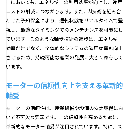
ーにおいても、エネルギーの利用効率が向上し、運用
モーター軸受の革新が促進する環境負荷の軽
コストの削減につながります。また、AI技術を組み合
減
わせた予知保全により、運転状態をリアルタイムで監
環境配慮型の軸受技術が進めるエコフレ
視し、最適なタイミングでのメンテナンスを可能にし
ンドリー化
ています。このような軸受技術の進歩は、エネルギー
モーター効率化がもたらす環境への貢献
効率だけでなく、全体的なシステムの運用効率も向上
させるため、持続可能な産業の発展に大きく寄与して
軸受素材の選択が環境負荷削減に寄与
います。
再生可能エネルギーとの組み合わせによ
る環境改善
モーターの信頼性向上を支える革新的
軸受の進化が実現する低炭素社会
軸受
持続可能なモーター運用を促進する軸受
技術
モーターの信頼性は、産業機械や設備の安定稼働にお
いて不可欠な要素です。この信頼性を高めるために、
革新的なモーター軸受が注目されています。特に、ス