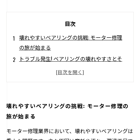
目次
壊れやすいベアリングの挑戦: モーター修理
の旅が始まる
トラブル発生! ベアリングの壊れやすさとそ
の影響
修理の手順: ベアリングの寿命を延ばす方法
必要なツールと技術: 効果的な修理の秘密
注意点を忘れずに: ベアリング修理の落とし
壊れやすいベアリングの挑戦: モーター修理の
穴
旅が始まる
メンテナンスで安定運転を: ベアリングを守
モーター修理業界において、壊れやすいベアリングは
るために