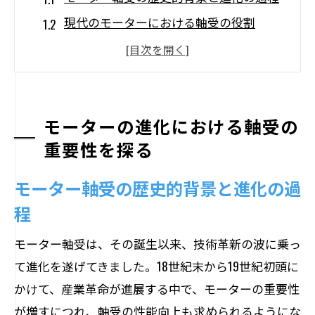
現代のモーターにおける軸受の役割
軸受の革新がモーター効率に与える影響
産業用モーターでの軸受の重要性
自動車産業における軸受の進化
モーターの進化における軸受の
軸受技術の進化が未来のモーターを形作
重要性を探る
る
最新技術が支えるモーター軸受の耐久性向上
モーター軸受の歴史的背景と進化の過
新素材がもたらす耐久性の飛躍的向上
程
表面処理技術の進化とその影響
モーター軸受は、その誕生以来、技術革新の波に乗っ
温度管理技術による軸受の長寿命化
て進化を遂げてきました。18世紀末から19世紀初頭に
摩擦軽減技術の進展と耐久性
かけて、産業革命が進展する中で、モーターの重要性
環境に優しい軸受設計の実現
が増すにつれ、軸受の性能向上も求められるようにな