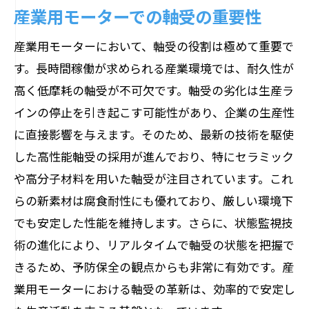
産業用モーターでの軸受の重要性
ター
異常検知技術の概要とその効果
産業用モーターにおいて、軸受の役割は極めて重要で
す。長時間稼働が求められる産業環境では、耐久性が
AIと機械学習を活用した予測メンテナン
高く低摩耗の軸受が不可欠です。軸受の劣化は生産ラ
ス
インの停止を引き起こす可能性があり、企業の生産性
センサ技術の進化による精度向上
に直接影響を与えます。そのため、最新の技術を駆使
異常データ分析とその活用法
した高性能軸受の採用が進んでおり、特にセラミック
モーター故障予防の最前線技術
や高分子材料を用いた軸受が注目されています。これ
リスク管理の新しいパラダイム
らの新素材は腐食耐性にも優れており、厳しい環境下
でも安定した性能を維持します。さらに、状態監視技
術の進化により、リアルタイムで軸受の状態を把握で
きるため、予防保全の観点からも非常に有効です。産
業用モーターにおける軸受の革新は、効率的で安定し