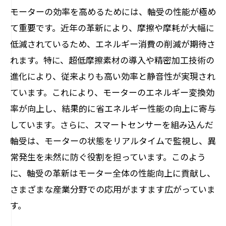
エネルギー消費削減とその効果
モーターの効率を高めるためには、軸受の性能が極め
静音モーターがもたらす生活の質向上
て重要です。近年の革新により、摩擦や摩耗が大幅に
環境負荷軽減に貢献する技術
低減されているため、エネルギー消費の削減が期待さ
れます。特に、超低摩擦素材の導入や精密加工技術の
軸受進化がもたらす新しい製品展開
進化により、従来よりも高い効率と静音性が実現され
未来の生活を変えるモーター技術
ています。これにより、モーターのエネルギー変換効
モーター軸受における未来の技術を展望する
率が向上し、結果的に省エネルギー性能の向上に寄与
未来を変える可能性を秘めた新素材
しています。さらに、スマートセンサーを組み込んだ
AI技術とモーター軸受の融合
軸受は、モーターの状態をリアルタイムで監視し、異
次世代のモーター軸受開発への挑戦
常発生を未然に防ぐ役割を担っています。このよう
グリーン技術と持続可能なモーター設計
に、軸受の革新はモーター全体の性能向上に貢献し、
軸受技術の未来を切り開く研究
さまざまな産業分野での応用がますます広がっていま
す。
未来のモーター構造と軸受の役割
異常検知技術で故障リスクを最小化するモー