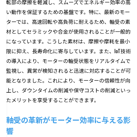
転部の摩擦を軽減し、スムーズでエネルギー効率の高
新素材が可能にするデザインの自由度
い動作を保証するための基盤です。特に、最新のモー
耐環境性向上による新素材の採用
ターでは、高速回転や高負荷に耐えるため、軸受の素
素材革新がもたらすモーター設計の変化
材としてセラミックや合金が使用されることが一般的
になっています。こうした素材は、摩擦や摩耗を最小
摩擦と摩耗を抑えるモーター軸受の革新
限に抑え、長寿命化に寄与しています。また、IoT技術
低摩擦技術でエネルギー効率を最大化
の導入により、モーターの軸受状態をリアルタイムで
潤滑技術の進化と摩耗防止
監視し、異常が検知されると迅速に対応することが可
ナノコーティング技術の導入
能となりました。これにより、モーターの信頼性が向
表面処理と摩擦低減の相関
上し、ダウンタイムの削減や保守コストの削減といっ
摩耗試験方法とその改善
たメリットを享受することができます。
新しい摩擦低減技術の展望
軸受の革新がモーター効率に与える影
モーター軸受の進化がもたらす生活への影響
響
家庭用デバイスへの影響と恩恵