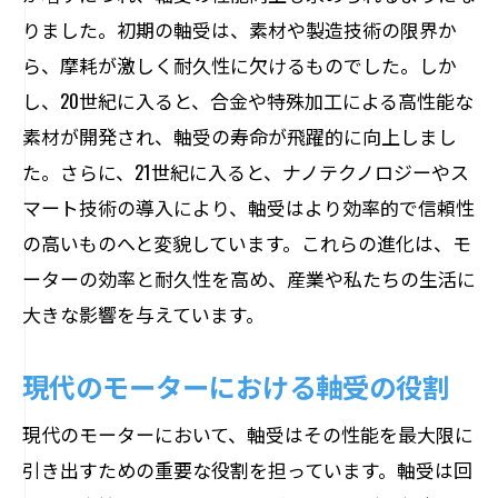
耐久性向上のための試験方法
りました。初期の軸受は、素材や製造技術の限界か
スマート技術で実現するモーターのリアルタ
ら、摩耗が激しく耐久性に欠けるものでした。しか
イム監視
し、20世紀に入ると、合金や特殊加工による高性能な
IoTを活用したモーター軸受の監視
素材が開発され、軸受の寿命が飛躍的に向上しまし
スマートセンサー技術と故障予測
た。さらに、21世紀に入ると、ナノテクノロジーやス
マート技術の導入により、軸受はより効率的で信頼性
リアルタイムデータ分析で予防保全
の高いものへと変貌しています。これらの進化は、モ
スマート技術がもたらす管理効率化
ーターの効率と耐久性を高め、産業や私たちの生活に
異常検知アルゴリズムの進化
大きな影響を与えています。
未来のスマートモーター管理システム
新素材がもたらすモーター効率化への貢献
現代のモーターにおける軸受の役割
カーボンファイバーの導入と効率向上
現代のモーターにおいて、軸受はその性能を最大限に
高強度合金の使用とそのメリット
引き出すための重要な役割を担っています。軸受は回
軽量化素材がもたらすエネルギー節約