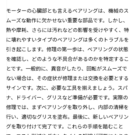
必要なツールと材料を揃えて、効率よく修理
モーターの心臓部とも言えるベアリングは、機械のス
に取り組もう
ムーズな動作に欠かせない重要な部品です。しかし、
修理を通じて得られるスキル向上の効果と
熱や摩耗、さらには汚れなどの影響を受けやすく、特
は？
に壊れやすいタイプのベアリングは多くのトラブルを
自分で修理するメリットと、コスト削減への
引き起こします。修理の第一歩は、ベアリングの状態
道を拓く
を確認し、どのような不具合があるのかを特定するこ
とです。一般的に、異音がしたり、回転がスムーズで
ない場合は、その症状が修理または交換を必要とする
サインです。次に、必要な工具を揃えましょう。スパ
ナ、ドライバー、グリスなど準備が必要です。実際の
修理では、まずベアリングを取り外し、内部の清掃を
行い、適切なグリスを塗布。最後に、新しいベアリン
グを取り付けて完了です。これらの手順を踏むこと