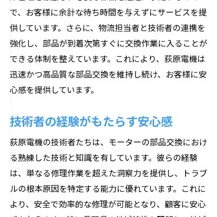
迅速な問題解決を目指す体制
で、お客様に余計な待ち時間を与えずにサービスを提
モーターの多様な問題への対応力
供しています。さらに、物流担当者と技術者の連携を
持続可能なサービス提供への取り組み
強化し、部品が到着次第すぐに交換作業に入ることが
地域の産業支援と連携
できる体制を整えています。これにより、荻原電機は
問題解決のためのプロアクティブなアプ
迅速かつ高品質な部品交換を維持し続け、お客様に安
ローチ
心感を提供しています。
荻原電機によるモーター部品交換で安心のサ
技術者の経験がもたらす安心感
ービスを提供
安心のための徹底した品質管理
荻原電機の技術者たちは、モーターの部品交換におけ
お客様ファーストのサービス姿勢
る熟練した技術と知識を有しています。彼らの経験
は、単なる修理作業を超えた洞察力を提供し、トラブ
長野県内での迅速な対応体制
ルの根本原因を特定する能力に優れています。これに
トラブル対応の迅速さと正確さ
より、安全で効率的な修理が可能となり、顧客に安心
長期的なパートナーシップの構築