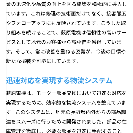
業の迅速化や品質の向上を図る施策を積極的に導入し
お客様満足度の向上への取り組み
ています。これは修理の技術面だけでなく、接客態度
モーター部品交換における荻原電機の専門技
やフォローアップにも反映されています。こうした取
術
り組みを続けることで、荻原電機は信頼性の高いサー
専門技術者による徹底サポート
ビスとして地元のお客様から高評価を獲得していま
技術革新を取り入れたサービス
す。そして、常に改善を重ねる姿勢が、今後の目標や
新たな挑戦を可能にしています。
各種モーターに対応可能な技術力
精密な作業で品質を保証
迅速対応を実現する物流システム
専門資格者による対応
荻原電機は、モーター部品交換において迅速な対応を
技術力を支える継続的な研修
実現するために、効率的な物流システムを整えていま
長野県でのモーター問題を解決する荻原電機
す。このシステムは、地元の長野県内外からの部品調
の取り組み
達をスムーズに行うために開発されました。部品の在
地域のニーズを反映したソリューション
庫管理を徹底し、必要な部品を迅速に手配すること