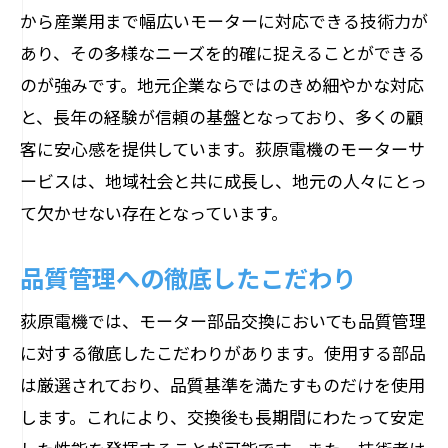
地域密着型の利点を活かす
から産業用まで幅広いモーターに対応できる技術力が
環境配慮も考慮した部品選定
あり、その多様なニーズを的確に捉えることができる
地域住民との信頼関係を構築する
のが強みです。地元企業ならではのきめ細やかな対応
モーター部品交換で地域に根ざした荻原電機
と、長年の経験が信頼の基盤となっており、多くの顧
のアプローチ
客に安心感を提供しています。荻原電機のモーターサ
長野県の気候に適したソリューション
ービスは、地域社会と共に成長し、地元の人々にとっ
て欠かせない存在となっています。
地域特化型の技術者チーム
地域イベントを通じた交流
品質管理への徹底したこだわり
地域産業と連携したサービス提供
荻原電機では、モーター部品交換においても品質管理
地元産業への貢献活動
に対する徹底したこだわりがあります。使用する部品
地域の声を活かしたサービス改善
は厳選されており、品質基準を満たすものだけを使用
迅速かつ安全なモーター部品交換を可能にす
します。これにより、交換後も長期間にわたって安定
る技術力