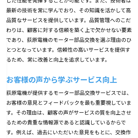
した性能を発揮することが可能です。また、技術者は
最新技術を導入したサービス
最新の技術を常に学んでおり、その知識を活かして高
安全性を重視した作業プロセス
品質なサービスを提供しています。品質管理へのこだ
技術研修でスキルの向上
わりは、顧客に対する信頼を築く上で欠かせない要素
高精度な診断技術の導入
であり、荻原電機のモーター部品交換を選ぶ理由のひ
トラブルシューティングの早期解決
とつとなっています。信頼性の高いサービスを提供す
るため、常に改善と向上を追求しています。
安全対策への投資と取り組み
信頼できるモーター部品交換のために選ばれ
お客様の声から学ぶサービス向上
る理由
地域で培った経験と知識
荻原電機が提供するモーター部品交換サービスでは、
お客様の意見とフィードバックを最も重要視していま
お客様のニーズに合わせたカスタマイズ
す。その理由は、顧客の声がサービスの質を向上させ
高品質部品の使用
るための貴重な情報源であると認識しているからで
保証とアフターケアの充実
す。例えば、過去にいただいた意見をもとに、交換作
透明性のある料金設定