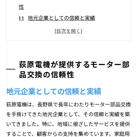
性
地元企業としての信頼と実績
品質管理への徹底したこだわり
お客様の声から学ぶサービス向上
迅速対応を実現する物流システム
技術者の経験がもたらす安心感
荻原電機が提供するモーター部
品交換の信頼性
信頼構築のためのコミュニケーション
長野県で安心のモーター部品交換を実現する
地元企業としての信頼と実績
方法
荻原電機は、長野県で長年にわたりモーター部品交換
地元のニーズに応えるサービス
を手掛けてきた地元企業として、その信頼と実績を築
地域特有の環境を考慮した提案
いてきました。特に、地域に根ざしたサービスを提供
長野県でのサポートネットワーク構築
することで、顧客からの支持を集めています。家庭用