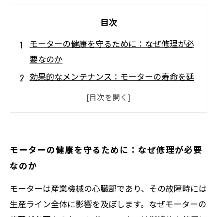
目次
モーターの健康を守るために：なぜ修理が必
要なのか
効果的なメンテナンス：モーターの寿命を延
ばす秘訣
修理を怠ると起こること：致命的な故障のリ
スク
実践者が語る：成功したモーター修理の事例
モーターの健康を守るために：なぜ修理が必要
コスト削減の味方：モーター修理がもたらす
なのか
経済的メリット
モーターは産業機械の心臓部であり、その故障時には
定期点検のススメ：モーターを守るためのタ
生産ライン全体に影響を及ぼします。なぜモーターの
イムスケジュール