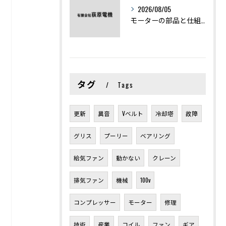
2026/08/05
モーターの部品と仕組みを図解で学ぶ基礎知識まとめ
タグ
Tags
更新
異音
Vベルト
冷却塔
故障
グリス
プーリー
ベアリング
給気ファン
動かない
クレーン
排気ファン
機械
100v
コンプレッサー
モーター
修理
技術
産業
コイル
ファン
ギア