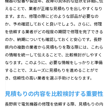
機器の型番や製造年、故障の具体的な症状を詳細に伝
ト
えることで、業者が正確な見積もりを出しやすくなり
なぜ長野県の電気機器修理は荻原電機に依頼
ます。また、修理の際にどのような部品が必要なの
すべきなのか
か、予め確認しておくと良いでしょう。さらに、修理
地域密着の信頼あるサービス
を依頼する業者がどの程度の期間で修理を完了できる
高い技術力と実績
のか、納期についても確認しておくと安心です。長野
迅速な対応と確かな修理技術
県内の複数の業者から見積もりを取る際には、これら
お客様のニーズに合わせた柔軟な対応
の情報を統一して伝えることで、比較検討がしやすく
安心のアフターサービス体制
なります。このように、必要な情報をしっかりと準備
することで、スムーズに見積もりを進めることがで
顧客満足度向上への取り組み
き、信頼性の高い業者を選ぶ手助けとなります。
見積もりから完了まで電気機器修理の安心サ
ポート
見積もりの内容を比較検討する重要性
徹底したヒアリングで安心の見積もり
長野県で電気機器の修理を依頼する際、見積もりの内
修理過程の透明性と情報共有