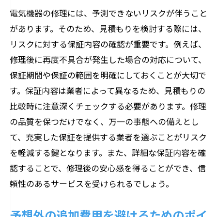
電気機器の修理には、予測できないリスクが伴うこと
スの見積もり
があります。そのため、見積もりを検討する際には、
カスタマイズされた修理プランの提案
リスクに対する保証内容の確認が重要です。例えば、
お客様のご要望に応じた柔軟な対応
修理後に再度不具合が発生した場合の対応について、
見積もり段階での丁寧なヒアリング
保証期間や保証の範囲を明確にしておくことが大切で
修理の優先順位を考慮した提案
す。保証内容は業者によって異なるため、見積もりの
お客様目線での修理プランの提供
比較時に注意深くチェックする必要があります。修理
満足度向上を目指したサービス改善
の品質を保つだけでなく、万一の事態への備えとし
て、充実した保証を提供する業者を選ぶことがリスク
長野県の電気機器修理で信頼される見積もり
を軽減する鍵となります。また、詳細な保証内容を確
提供の理由
認することで、修理後の安心感を得ることができ、信
地域に根ざした確かな信頼性
頼性のあるサービスを受けられるでしょう。
お客様の期待を超える修理サービス
見積もりの透明性と正確さ
予想外の追加費用を避けるためのポイ