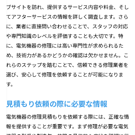
ブサイトを訪れ、提供するサービス内容や料金、そし
修理費用の節約方法
てアフターサービスの情報を詳しく調査します。さら
見積もりと実際の請求額の相違を防ぐ
に、業者に直接問い合わせることで、スタッフの対応
適正価格を見極めるためのチェックポイ
や専門知識のレベルを評価することも大切です。特
ント
に、電気機器の修理には高い専門性が求められるた
荻原電機での電気機器修理のプロセスと見積
め、技術力があるかどうかの確認は欠かせません。こ
もりの流れ
れらのステップを踏むことで、信頼できる修理業者を
初回相談から見積もりまでの流れ
選び、安心して修理を依頼することが可能になりま
す。
見積もり作成における詳細なプロセス
修理内容の詳細確認と料金の透明性
見積もり依頼の際に必要な情報
見積もり承認後の迅速な修理対応
電気機器の修理見積もりを依頼する際には、正確な情
修理完了後のフォローアップサービス
報を提供することが重要です。まず修理が必要な電気
見積もりから修理までのトータルサポー