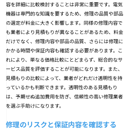
容を詳細に比較検討することは非常に重要です。電気
お客様の立場に立ったサービス提供
機器は専門的な知識を要するため、修理の品質や部品
修理結果の詳細な報告と説明
の選定が料金に大きく影響します。同様の修理内容で
フォローアップとアフターケアの重要性
も業者により見積もりが異なることがあるため、料金
トータルサポートで安心の修理体験
だけでなく、修理内容や部品の品質、さらには修理に
電気機器の故障診断と修理見積もりで考慮す
かかる時間や保証内容も確認する必要があります。こ
べきポイント
れにより、単なる価格比較にとどまらず、総合的なサ
故障診断のプロセスと重要性
ービス品質を評価することが可能になります。また、
適切な見積もりを出すための準備
見積もりの比較によって、業者がどれだけ透明性を持
っているかも判断できます。透明性のある見積もり
修理が必要な部品の確認と交換
は、予期せぬ追加費用を防ぎ、信頼性の高い修理業者
緊急対応が必要な場合の対処法
を選ぶ手助けになります。
診断結果に基づく修理計画の立案
迅速な対応で修理時間を短縮する方法
修理のリスクと保証内容を確認する
お客様のニーズに応える電気機器修理サービ