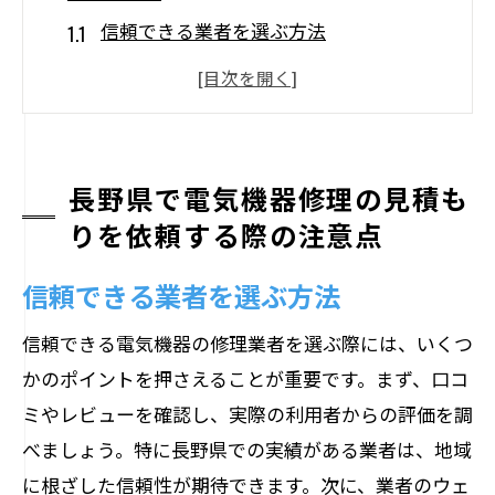
信頼できる業者を選ぶ方法
見積もり依頼の際に必要な情報
見積もりの内容を比較検討する重要性
修理のリスクと保証内容を確認する
予想外の追加費用を避けるためのポイン
長野県で電気機器修理の見積も
ト
りを依頼する際の注意点
修理業者とのコミュニケーションを円滑
信頼できる業者を選ぶ方法
にする方法
電気機器修理の料金見積もりで知っておくべ
信頼できる電気機器の修理業者を選ぶ際には、いくつ
きこと
かのポイントを押さえることが重要です。まず、口コ
ミやレビューを確認し、実際の利用者からの評価を調
見積もりの内訳を理解する
べましょう。特に長野県での実績がある業者は、地域
標準料金と追加費用の違い
に根ざした信頼性が期待できます。次に、業者のウェ
見積もりに含まれるサービスとは