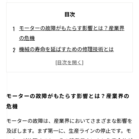
目次
モーターの故障がもたらす影響とは？産業界
の危機
機械の寿命を延ばすための修理技術とは
モーター修理のプロセス：重要なステップと
注意点
運用コスト削減！修理で得る経済的メリット
競争激化の中で再認識されるモーター修理の
モーターの故障がもたらす影響とは？産業界の
重要性
危機
モーター修理が生産性向上に与える影響
モーターの故障は、産業界においてさまざまな影響を
未来に向けた機械管理：モーター修理の新た
及ぼします。まず第一に、生産ラインの停止です。モ
な展望