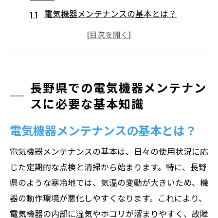
電気機器メンテナンスの基本とは？
長野県での適切なメンテナンス頻度
電気機器の主要なコンポーネントの理解
安全性を確保するための基礎知識
長野県の法律と規制の概要
長野県での電気機器メンテナン
スに必要な基本知識
電気機器の正しい取り扱い方法
電気機器の寿命を延ばす荻原電機の専門家ア
電気機器メンテナンスの基本とは？
ドバイス
電気機器メンテナンスの基本は、日々の使用状況に応
電気機器の寿命を延ばす秘訣
じた定期的な点検と清掃から始まります。特に、長野
長野県特有のメンテナンスポイント
県のような寒冷地では、気温の変動が大きいため、機
荻原電機が推奨する保管方法
器の動作環境が悪化しやすくなります。これにより、
電気機器の劣化を防ぐための注意点
電気機器の内部に湿気やホコリが溜まりやすく、故障