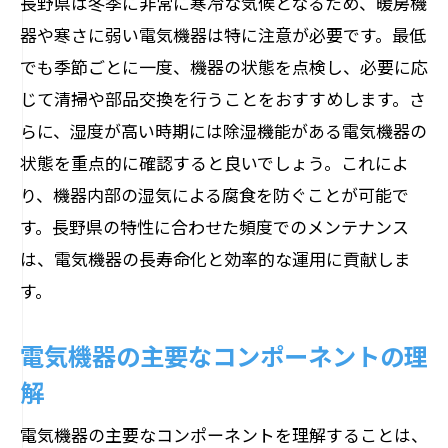
長野県は冬季に非常に寒冷な気候となるため、暖房機
知っておくべき安全対策
器や寒さに弱い電気機器は特に注意が必要です。最低
電気機器トラブルの予防策
でも季節ごとに一度、機器の状態を点検し、必要に応
長野県でのメンテナンスに必要なツール
じて清掃や部品交換を行うことをおすすめします。さ
地域特有のリスク管理
らに、湿度が高い時期には除湿機能がある電気機器の
状態を重点的に確認すると良いでしょう。これによ
効率的なメンテナンススケジュールの立
り、機器内部の湿気による腐食を防ぐことが可能で
て方
す。長野県の特性に合わせた頻度でのメンテナンス
荻原電機が教える電気機器の具体的なメンテ
は、電気機器の長寿命化と効率的な運用に貢献しま
ナンス方法
す。
荻原電機のおすすめメンテナンス手法
効果的なクリーニングプロセス
電気機器の主要なコンポーネントの理
メンテナンスに必要な道具の準備
解
プロが教えるトラブルシューティング
電気機器の主要なコンポーネントを理解することは、
電気機器の保護方法