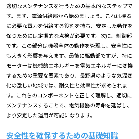
適切なメンテナンスを行うための基本的なステップで
日常メンテナンスのステップ
す。まず、電源供給部から始めましょう。これは機器
電気機器のトラブルを未然に防ぐための日常
に必要な電力を供給する役割を持ち、安定した動作を
ケア
保つためには定期的な点検が必要です。次に、制御部
トラブルを防ぐための日常チェック
です。この部分は機器全体の動作を管理し、安全性に
未然防止のための習慣づけ
も大きく影響を与えます。最後に駆動部ですが、特に
簡単にできる日常ケアのポイント
モーターは機械的エネルギーを電気エネルギーに変換
するための重要な要素であり、長野県のような気温変
電気機器の異常を早期発見する方法
化の激しい地域では、耐久性と効率性が求められま
予防保守の効果的な実施
す。これらのコンポーネントを正しく理解し、適切に
トラブルを回避するための要点
メンテナンスすることで、電気機器の寿命を延ばし、
長野県ならではの電気機器メンテナンスのコ
より安定した運用が可能になります。
ツ
地域特性を活かしたメンテナンス
安全性を確保するための基礎知識