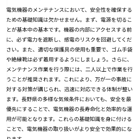
地元で利用可能なリソース活用法
電気機器のメンテナンスにおいて、安全性を確保する
長野県の特性に合わせた保守方法
ための基礎知識は欠かせません。まず、電源を切るこ
地元のプロフェッショナルから学ぶ
とが基本中の基本です。機器の内部にアクセスする前
長野県独自のメンテナンス戦略
に、必ず電力を遮断し、感電のリスクを回避してくだ
地域に密着したメンテナンスのポイント
さい。また、適切な保護具の使用も重要で、ゴム手袋
電気機器を長持ちさせるための定期的なメン
や絶縁靴は必ず着用するようにしましょう。さらに、
テナンスの重要性
メンテナンス作業を行う際には、二人以上で作業を行
うことが推奨されます。これにより、万が一の事故に
定期メンテナンスのメリット
対する対策が講じられ、迅速に対応できる体制が整い
長寿命化のための計画的ケア
ます。長野県の多様な気候条件においても、安全を最
定期的な点検の流れと注意点
優先にすることで、電気機器の長寿命化と効率的な運
メンテナンスの頻度とその根拠
用が可能となります。これらの基礎知識を身に付ける
将来的な故障を予防するには
ことで、電気機器の取り扱いがより安全で効果的にな
効率的なメンテナンスサイクルの構築
ります。