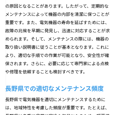
専門家が教える日常点検の重要性
の原因となることがあります。したがって、定期的な
長期間使用するためのメンテナンス計画
メンテナンスによって機器の内部を清潔に保つことが
長野県の気候が電気機器に与える影響につい
重要です。また、電気機器の寿命を延ばすためには、
て
故障の兆候を早期に発見し、迅速に対応することが求
気候による影響の基本理解
められます。そして、メンテナンスの際には、機器の
取り扱い説明書に従うことが基本となります。これに
湿気と温度変化が機器に及ぼす影響
より、適切な手順での作業が可能となり、安全性が確
長野県の季節ごとのメンテナンス要点
保されます。さらに、必要に応じて専門家による点検
寒冷気候が電気機器に与える課題
や修理を依頼することも検討すべきです。
地域特有の環境対策
気候に応じたメンテナンスプラン
長野県での適切なメンテナンス頻度
電気機器メンテナンス長野県での注意すべき
長野県で電気機器を適切にメンテナンスするために
ポイント
は、地域特性を考慮した頻度が重要です。たとえば、
長野県でのメンテナンスの落とし穴