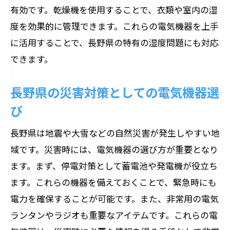
電気機器の専門家が教える長野県での最適な
有効です。乾燥機を使用することで、衣類や室内の湿
選び方
度を効果的に管理できます。これらの電気機器を上手
専門家が推奨する電気機器ブランド
に活用することで、長野県の特有の湿度問題にも対応
長野県で人気の高い電気機器の特徴
できます。
専門家が提案するメンテナンス方法
長野県の災害対策としての電気機器選
長野県の気候に合った電気機器の最新ト
び
レンド
専門家が教える電気機器の節電方法
長野県は地震や大雪などの自然災害が発生しやすい地
長野県での電気機器選びの失敗しないポ
域です。災害時には、電気機器の選び方が重要となり
イント
ます。まず、停電対策として蓄電池や発電機が役立ち
ます。これらの機器を備えておくことで、緊急時にも
長野県で見つける最新電気機器の魅力とその
電力を確保することが可能です。また、非常用の電気
利便性
ランタンやラジオも重要なアイテムです。これらの電
最新技術を搭載した電気機器の魅力