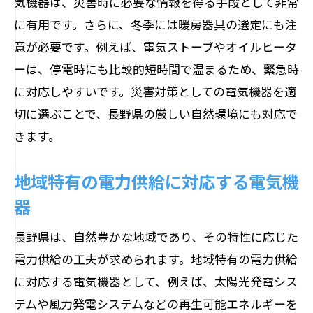
気機器は、災害時に必要な情報を得る手段として非常
長野県の家庭に最適な電気機器の機能
に有用です。さらに、冬季には暖房器具の選定にも注
便利なスマート家電の使い方
意が必要です。例えば、電気ストーブやオイルヒータ
長野県の生活を豊かにする電気機器の紹
ーは、停電時にも比較的短時間で温まるため、緊急時
介
に対応しやすいです。災害対策としての電気機器を適
最新電気機器で実現する快適な室内環境
切に選ぶことで、長野県の厳しい自然環境にも対応で
長野県の家庭で人気の高い電気機器のト
きます。
レンド
地域特有の電力供給に対応する電気機
長野県に住むなら知っておきたい電気機器の
最新情報
器
長野県の電力事情とその影響
長野県は、自然豊かな地域であり、その特性に応じた
最新の電気機器技術と長野県での適用事
電力供給の工夫が求められます。地域特有の電力供給
例
に対応する電気機器として、例えば、太陽光発電シス
地域特有のニーズに応えるための新製品
テムや風力発電システムなどの再生可能エネルギーを