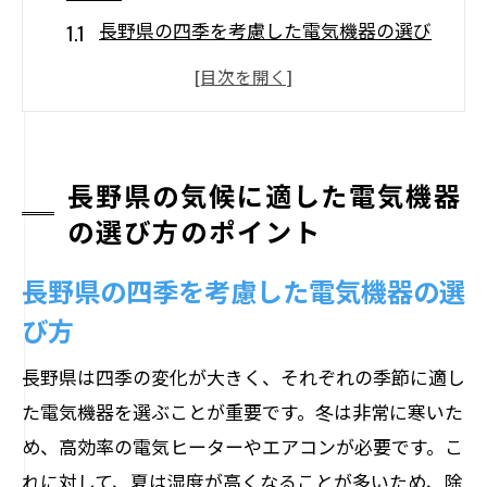
長野県の四季を考慮した電気機器の選び
方
寒冷地向けの省エネ電気機器
湿度管理に役立つ電気機器の特徴
長野県の災害対策としての電気機器選び
長野県の気候に適した電気機器
地域特有の電力供給に対応する電気機器
の選び方のポイント
エコな生活を実現するための電気機器
長野県の四季を考慮した電気機器の選
最新電気機器で長野県の生活を快適にする方
び方
法
スマートホーム技術とその利便性
長野県は四季の変化が大きく、それぞれの季節に適し
た電気機器を選ぶことが重要です。冬は非常に寒いた
快適な生活空間を作るエアコンの選び方
め、高効率の電気ヒーターやエアコンが必要です。こ
最新の家庭用電源管理システム
れに対して、夏は湿度が高くなることが多いため、除