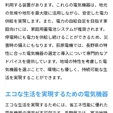
情報
利用する装置があります。これらの電気機器は、地元
長野県の気候への対応力を持つ電気機器
の気候や地形を最大限に活用しながら、安定した電力
供給を実現します。また、電力の自給自足を目指す家
長野県での電気機器の利用者からのフィ
庭向けには、家庭用蓄電池システムが推奨されます。
ードバック
停電時にも電力を供給し続けることができるため、災
未来の電気機器トレンドと長野県での展
害時の備えにもなります。荻原電機では、長野県の特
開
性に合った電気機器の選定と導入について専門的なア
家庭用から業務用まで長野県で活躍する電気
ドバイスを提供しています。地域の特性を考慮した電
機器の選び方
気機器を選ぶことで、環境にも優しく、持続可能な生
家庭用電気機器選びの基本
活を実現することができます。
業務用電気機器選びのポイント
長野県の家庭向けおすすめ電気機器
エコな生活を実現するための電気機器
長野県の業務用電気機器のベストチョイ
エコな生活を実現するためには、省エネ性能に優れた
ス
電気機器の選定が不可欠です。長野県では、寒冷地特