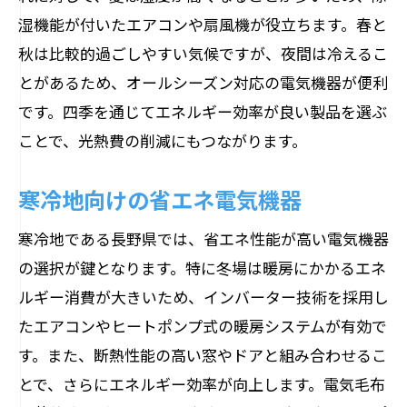
長野県の自然環境を活かしたエネルギー
湿機能が付いたエアコンや扇風機が役立ちます。春と
効率の良い電気機器
秋は比較的過ごしやすい気候ですが、夜間は冷えるこ
高性能な照明機器で生活空間を明るく
とがあるため、オールシーズン対応の電気機器が便利
快適なキッチンを実現する最新調理家電
です。四季を通じてエネルギー効率が良い製品を選ぶ
長野県の家庭におすすめの電気機器とその特
ことで、光熱費の削減にもつながります。
徴
長野県の寒い冬に最適な暖房器具
寒冷地向けの省エネ電気機器
夏の暑さを乗り切るための冷房機器
寒冷地である長野県では、省エネ性能が高い電気機器
長野県の自然を楽しむためのアウトドア
の選択が鍵となります。特に冬場は暖房にかかるエネ
家電
ルギー消費が大きいため、インバーター技術を採用し
家族団らんをサポートするリビング家電
たエアコンやヒートポンプ式の暖房システムが有効で
長野県の湿度管理に役立つ除湿機
す。また、断熱性能の高い窓やドアと組み合わせるこ
とで、さらにエネルギー効率が向上します。電気毛布
省エネで長寿命のLED照明