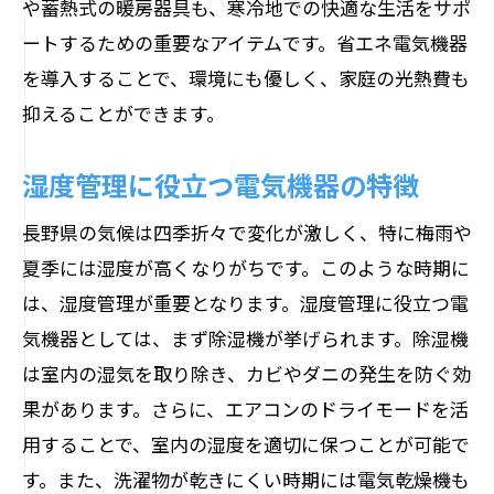
や蓄熱式の暖房器具も、寒冷地での快適な生活をサポ
業務用電気機器選びで知っておくべき長野県
ートするための重要なアイテムです。省エネ電気機器
特有の注意点
を導入することで、環境にも優しく、家庭の光熱費も
長野県の企業向け電気機器選びのポイン
抑えることができます。
ト
省エネとコスト削減を実現する業務用電
湿度管理に役立つ電気機器の特徴
気機器
長野県の気候は四季折々で変化が激しく、特に梅雨や
地元企業のニーズに応える電気機器の選
夏季には湿度が高くなりがちです。このような時期に
定方法
は、湿度管理が重要となります。湿度管理に役立つ電
長野県の気候を考慮した業務用冷暖房機
気機器としては、まず除湿機が挙げられます。除湿機
の選び方
は室内の湿気を取り除き、カビやダニの発生を防ぐ効
災害対策としての業務用電気機器
果があります。さらに、エアコンのドライモードを活
長野県の産業特性に適した業務用機器の
用することで、室内の湿度を適切に保つことが可能で
選び方
す。また、洗濯物が乾きにくい時期には電気乾燥機も