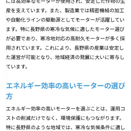
には高効率なモーターが使用され、安定した作物の生
野県の特性を考慮
産を支えています。また、製造業では精密機械の加工
荻原電機の推奨モーターリスト
や自動化ラインの駆動源としてモーターが活躍してい
長野県の環境に適したモーターの特徴
ます。特に長野県の寒冷な気候に適したモーター選び
使用目的別の最適なモーター選び
が必要であり、寒冷地対応の高耐久モーターが多く採
荻原電機の専門スタッフによるアドバイ
用されています。これにより、長野県の産業は安定し
ス
た運営が可能となり、地域経済の発展に大いに寄与し
モーター選定の際の注意点
ています。
長野県におけるモーターの導入事例
エネルギー効率の高いモーターの選び
長野県で人気のモーター長寿命で高性能な製
方
品を紹介
長野県で評価の高いモーターのブランド
エネルギー効率の高いモーターを選ぶことは、運用コ
高耐久性を備えたモーターの特徴
ストの削減だけでなく、環境保護にもつながります。
特に長野県のような地域では、寒冷な気候条件に適し
長野県内でのモーター評価と口コミ