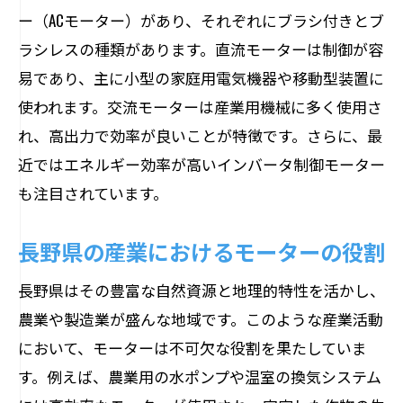
ド
ー（ACモーター）があり、それぞれにブラシ付きとブ
モーターの設置位置とその影響
ラシレスの種類があります。直流モーターは制御が容
家庭でのモーターのメンテナンス方法
易であり、主に小型の家庭用電気機器や移動型装置に
産業用モーターの種類を徹底解剖長野県での
使われます。交流モーターは産業用機械に多く使用さ
活用例
れ、高出力で効率が良いことが特徴です。さらに、最
長野県で使用される主要な産業用モータ
近ではエネルギー効率が高いインバータ制御モーター
ーの種類
も注目されています。
産業用モーターの性能比較
長野県の産業におけるモーターの役割
長野県の主要産業とモーターの関係
高負荷対応の産業用モーター
長野県はその豊富な自然資源と地理的特性を活かし、
農業や製造業が盛んな地域です。このような産業活動
産業用モーターの効率的な運用方法
において、モーターは不可欠な役割を果たしていま
メンテナンスが容易な産業用モーター
す。例えば、農業用の水ポンプや温室の換気システム
荻原電機が薦めるモーター選定のポイント長