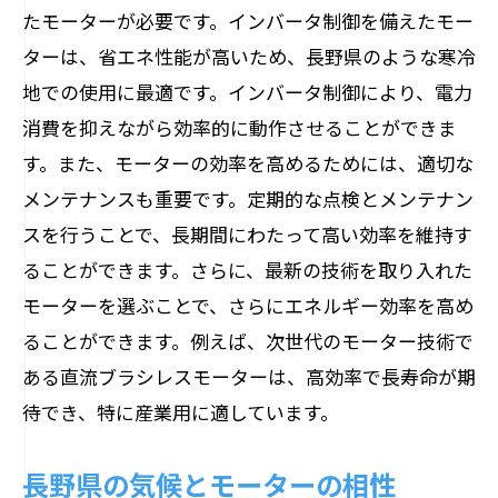
たモーターが必要です。インバータ制御を備えたモー
最新技術を搭載した高性能モーター
ターは、省エネ性能が高いため、長野県のような寒冷
長期的に信頼できるモーターの選び方
地での使用に最適です。インバータ制御により、電力
人気のモーター製品リスト
消費を抑えながら効率的に動作させることができま
モーターの設置とメンテナンス長野県の環境
す。また、モーターの効率を高めるためには、適切な
に適した方法
メンテナンスも重要です。定期的な点検とメンテナン
モーターの設置手順と注意点
スを行うことで、長期間にわたって高い効率を維持す
長野県特有の環境に対応したメンテナン
ることができます。さらに、最新の技術を取り入れた
ス方法
モーターを選ぶことで、さらにエネルギー効率を高め
長寿命を実現するモーターの管理方法
ることができます。例えば、次世代のモーター技術で
ある直流ブラシレスモーターは、高効率で長寿命が期
効率的なモーターの使用方法
待でき、特に産業用に適しています。
荻原電機のメンテナンスサービス紹介
故障を未然に防ぐための定期点検
長野県の気候とモーターの相性
最新技術を取り入れたモーター長野県での利