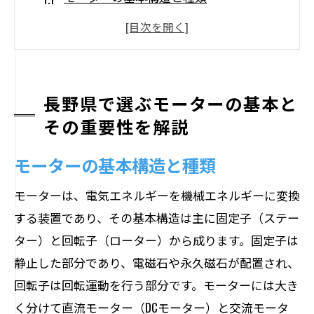
長野県の産業におけるモーターの役割
エネルギー効率の高いモーターの選び方
長野県の気候とモーターの相性
モーターの寿命とメンテナンスの重要性
長野県で選ぶモーターの基本と
その重要性を解説
地域特性を考慮したモーター選びのポイ
ント
モーターの基本構造と種類
家庭用モーターの選び方長野県の気候に合わ
せた提案
モーターは、電気エネルギーを機械エネルギーに変換
する装置であり、その基本構造は主に固定子（ステー
家庭用モーターの基本性能
ター）と回転子（ローター）から成ります。固定子は
長野県の季節に合わせたモーターの選定
静止した部分であり、電磁石や永久磁石が配置され、
省エネタイプの家庭用モーター
回転子は回転運動を行う部分です。モーターには大き
長野県で人気の家庭用モーターのブラン
く分けて直流モーター（DCモーター）と交流モータ