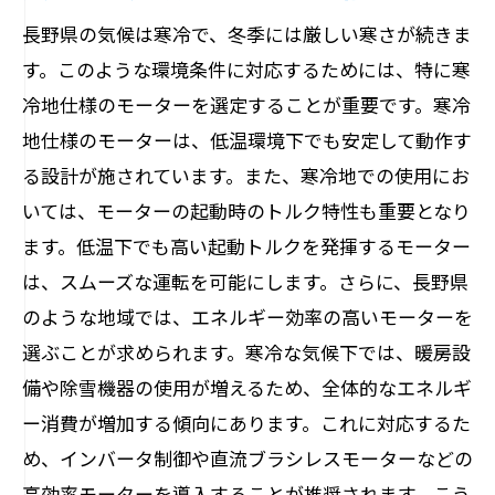
長野県の気候は寒冷で、冬季には厳しい寒さが続きま
用メリット
す。このような環境条件に対応するためには、特に寒
最新技術を活用したモーターの紹介
冷地仕様のモーターを選定することが重要です。寒冷
長野県での導入事例とその効果
地仕様のモーターは、低温環境下でも安定して動作す
最新モーターの省エネ性能
る設計が施されています。また、寒冷地での使用にお
長野県の産業への最新モーター導入メリ
いては、モーターの起動時のトルク特性も重要となり
ット
ます。低温下でも高い起動トルクを発揮するモーター
新技術によるモーターの耐久性向上
は、スムーズな運転を可能にします。さらに、長野県
長野県での最新モーター導入の将来性
のような地域では、エネルギー効率の高いモーターを
長野県のモーター市場の動向と荻原電機のサ
選ぶことが求められます。寒冷な気候下では、暖房設
ポート
備や除雪機器の使用が増えるため、全体的なエネルギ
ー消費が増加する傾向にあります。これに対応するた
長野県のモーター市場の現状分析
め、インバータ制御や直流ブラシレスモーターなどの
今後のモーター需要予測
高効率モーターを導入することが推奨されます。こう