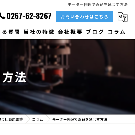
モーター修理で寿命を延ばす方法
0267-62-8267
お問い合わせはこちら
ある質問
当社の特徴
会社概要
ブログ
コラム
部品
ベアリング
す方法
大型
メンテナンス
販売
限会社荻原電機
コラム
モーター修理で寿命を延ばす方法