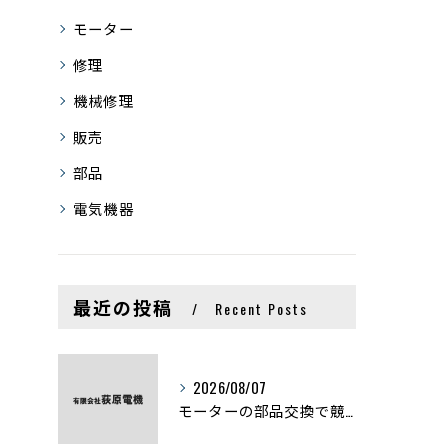
モーター
修理
機械修理
販売
部品
電気機器
最近の投稿
Recent Posts
2026/08/07
モーターの部品交換で競艇予想力を高める基礎知識と実費負担のポイント