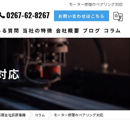
モーター修理のベアリング対応
0267-62-8267
お問い合わせはこちら
ある質問
当社の特徴
会社概要
ブログ
コラム
部品
ベアリング
対応
大型
メンテナンス
販売
有限会社荻原電機
コラム
モーター修理のベアリング対応