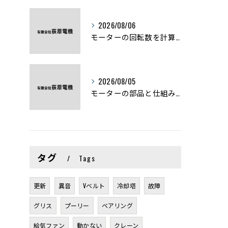
2026/08/06
モーターの回転数を計算から実践まで徹底解説
2026/08/05
モーターの部品と仕組みを図解で学ぶ基礎知識まとめ
タグ
Tags
更新
異音
Vベルト
冷却塔
故障
グリス
プーリー
ベアリング
給気ファン
動かない
クレーン