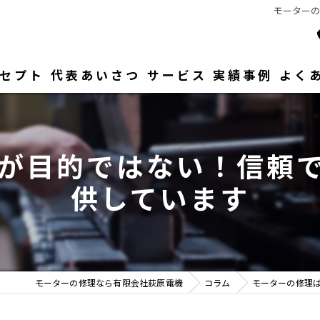
モーター
セプト
代表あいさつ
サービス
実績事例
よく
が目的ではない！信頼
供しています
モーターの修理なら有限会社荻原電機
コラム
モーターの修理