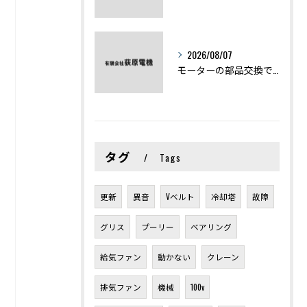
2026/08/07
モーターの部品交換で競艇予想力を高める基礎知識と実費負担のポイント
タグ
Tags
更新
異音
Vベルト
冷却塔
故障
グリス
プーリー
ベアリング
給気ファン
動かない
クレーン
排気ファン
機械
100v