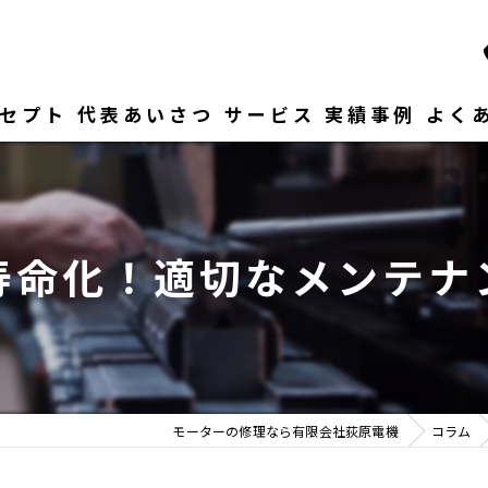
セプト
代表あいさつ
サービス
実績事例
よく
寿命化！適切なメンテナ
モーターの修理なら有限会社荻原電機
コラム