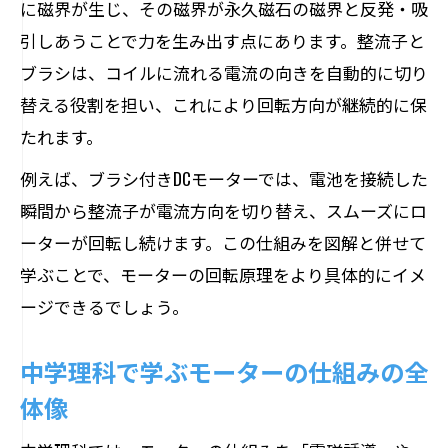
に磁界が生じ、その磁界が永久磁石の磁界と反発・吸
説
引しあうことで力を生み出す点にあります。整流子と
整流子の働きでモーターはなぜ回り続け
ブラシは、コイルに流れる電流の向きを自動的に切り
る？
替える役割を担い、これにより回転方向が継続的に保
電磁誘導に注目したモーターの動く仕組み
たれます。
モーター仕組みの核心は電磁誘導にあり
例えば、ブラシ付きDCモーターでは、電池を接続した
電磁誘導がモーターの回る原理を生み出
瞬間から整流子が電流方向を切り替え、スムーズにロ
す
ーターが回転し続けます。この仕組みを図解と併せて
モーターの仕組みを電磁誘導で理解しよ
学ぶことで、モーターの回転原理をより具体的にイメ
う
ージできるでしょう。
わかりやすく解説するモーターと電磁誘
導
中学理科で学ぶモーターの仕組みの全
電磁誘導によるモーターの基本運動の流
体像
れ