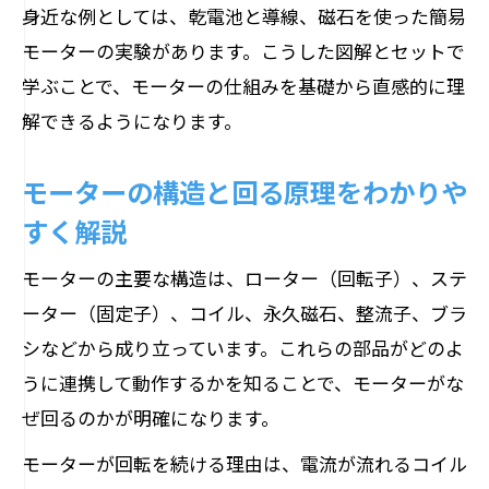
モーターの仕組みを身近な家電で理解
身近な例としては、乾電池と導線、磁石を使った簡易
モーターの実験があります。こうした図解とセットで
小学校でも実感できるモーター原理の例
学ぶことで、モーターの仕組みを基礎から直感的に理
モーターが生活で活躍する仕組みを解説
解できるようになります。
図解でわかるモーターの回る仕組みの事
例
モーターの構造と回る原理をわかりや
中学理科のモーター応用例をやさしく紹
すく解説
介
モーターの主要な構造は、ローター（回転子）、ステ
整流子が担うモーターの連続回転の秘密
ーター（固定子）、コイル、永久磁石、整流子、ブラ
整流子がモーターの回転を支える理由
シなどから成り立っています。これらの部品がどのよ
モーター仕組みの中で整流子が果たす役
うに連携して動作するかを知ることで、モーターがな
割
ぜ回るのかが明確になります。
整流子とブラシの関係が回る仕組みの鍵
モーターが回転を続ける理由は、電流が流れるコイル
モーターの連続回転と整流子の仕組み解