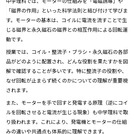
中学理科では、モーターの仕組みを「電磁誘導」や
モーターを短時間で理解する勉強法まとめ
「磁界の作用」といった科学法則と結び付けて学びま
モーターの仕組みを効率よく覚える勉強
す。モーターの基本は、コイルに電流を流すことで生
法
じる磁界と永久磁石の磁界との相互作用による回転運
図解と例でモーターの仕組みが短時間で
動です。
身につく
授業では、コイル・整流子・ブラシ・永久磁石の各部
中学・小学校理科のモーター理解のコツ
品がどのように配置され、どんな役割を果たすかを図
モーターの仕組みをわかりやすく学ぶ方
解で確認することが多いです。特に整流子の役割や、
法
なぜ回転が止まらず続くのかについての理解が重要視
ポイント整理でモーターの原理を短時間
されます。
習得
また、モーターを手で回すと発電する原理（逆にコイ
ルを回転させると電流が生じる現象）も中学理科で取
り扱われます。これにより、発電機とモーターの仕組
みの違いや共通点も体系的に理解できます。