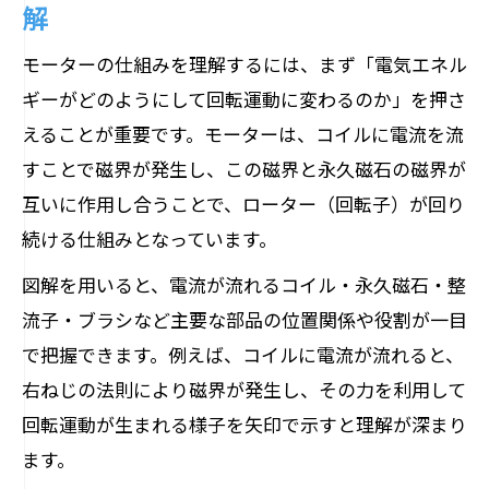
解
なぜモーターは回り続けるのか科学的疑問へ
アプローチ
モーターの仕組みを理解するには、まず「電気エネル
モーターが回り続ける仕組みを科学的に
ギーがどのようにして回転運動に変わるのか」を押さ
解説
えることが重要です。モーターは、コイルに電流を流
モーターの連続回転は磁界と電流の関係
すことで磁界が発生し、この磁界と永久磁石の磁界が
に注目
互いに作用し合うことで、ローター（回転子）が回り
続ける仕組みとなっています。
整流子が生むモーターの回転の持続性と
は
図解を用いると、電流が流れるコイル・永久磁石・整
モーターが止まらず動く理由を原理から
流子・ブラシなど主要な部品の位置関係や役割が一目
探る
で把握できます。例えば、コイルに電流が流れると、
電磁誘導が支えるモーターの連続運動の
右ねじの法則により磁界が発生し、その力を利用して
秘密
回転運動が生まれる様子を矢印で示すと理解が深まり
ます。
身近な例で学ぶモーターの基本原理