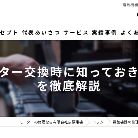
電気機
セプト
代表あいさつ
サービス
実績事例
よく
ター交換時に知ってお
を徹底解説
モーターの修理なら有限会社荻原電機
コラム
電気機器の修