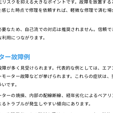
生リスクを抑える大きなポイントです。故障を放置する
モーター修理費用はどこまでが相場なのか
を感じた時点で修理を依頼すれば、軽微な修理で済む場
電気機器修理にかかるモーター交換料金例
古い家電モーター修理費用の傾向とポイント
必要なため、自己流での対応は推奨されません。信頼で
家電修理で追加費用が発生するケース
な利用につながります。
修理依頼前に知りたいモーター費用内訳
ター故障例
家電修理を依頼する際のポイント徹底解説
モーター修理依頼時に確認するべき事項
故障が多く見受けられます。代表的な例としては、エア
家電修理で持参物や必要書類のチェック方法
ーモーター故障などが挙げられます。これらの症状は、
電気機器修理先選定時のモーター対応力とは
多いです。
モーター修理のための相談窓口の使い方
ーターの焼損、内部の配線断線、経年劣化によるベアリ
家電修理手続きをスムーズにする準備術
よるトラブルが発生しやすい傾向にあります。
持ち込み修理と出張サービスの違いを比較