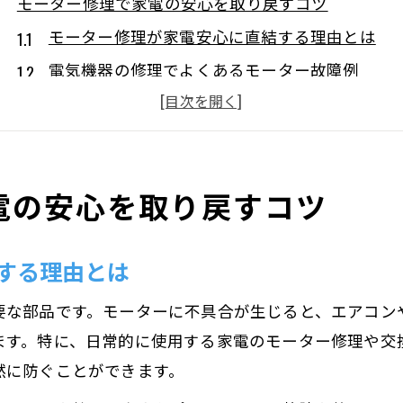
モーター修理で家電の安心を取り戻すコツ
モーター修理が家電安心に直結する理由とは
電気機器の修理でよくあるモーター故障例
モーター交換で生活の利便性を維持する秘訣
電気機器修理業者にモーター相談するポイント
家電のモーター故障を早期発見するチェック法
電の安心を取り戻すコツ
電気機器修理に欠かせないモーター交換の手順
モーター交換前に確認すべき修理ポイント
する理由とは
電気機器修理でのモーター取り外し手順解説
適切な部品選びがモーター修理の成否を分ける
要な部品です。モーターに不具合が生じると、エアコン
モーター取り付け時の電気機器修理注意点
ます。特に、日常的に使用する家電のモーター修理や交
交換後の動作確認で安心のモーター修理を
然に防ぐことができます。
モーター故障なら修理費用の目安を知ろう