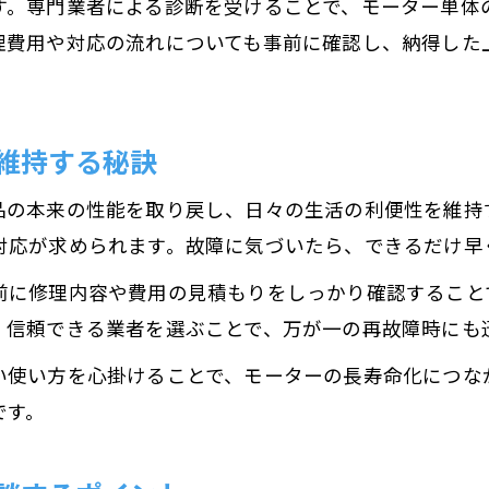
す。専門業者による診断を受けることで、モーター単体
モーター修理で持ち込みと出張のメリット比較
理費用や対応の流れについても事前に確認し、納得した
家電の持ち込み修理時のモーター注意点
出張サービスでモーター修理依頼する流れ
維持する秘訣
電気機器修理費用の違いをモーター中心に解説
モーター修理で自宅対応の便利さを体験する方
品の本来の性能を取り戻し、日々の生活の利便性を維持
保証活用でモーター修理費用を抑える方法
対応が求められます。故障に気づいたら、できるだけ早
モーター修理時の保証内容をしっかり確認
前に修理内容や費用の見積もりをしっかり確認すること
家電修理で保証が適用されるケースとは
。信頼できる業者を選ぶことで、万が一の再故障時にも
電気機器修理の保証期間内モーター交換の利点
い使い方を心掛けることで、モーターの長寿命化につな
保証適用外のモーター修理で注意したい点
です。
モーター修理費用負担を減らす保証活用例